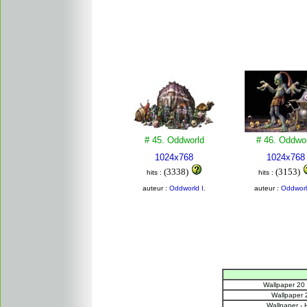
# 45. Oddworld
# 46. Oddwo
1024x768
1024x768
(3338)
(3153)
hits :
hits :
auteur :
Oddworld I.
auteur :
Oddworl
Wallpaper 20
Wallpaper 
Wallpaper - 