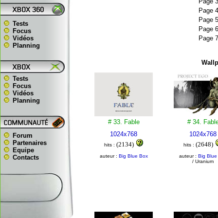
Page 
Page 
Page 
Tests
Page 
Focus
Vidéos
Page 
Planning
Wallp
Tests
Focus
Vidéos
Planning
# 33. Fable
# 34. Fabl
1024x768
1024x768
Forum
Partenaires
(2134)
(2648)
hits :
hits :
Equipe
auteur :
Big Blue Box
auteur :
Big Blue
Contacts
/ Uranium