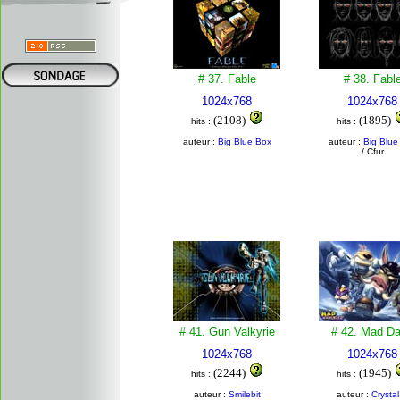
# 37. Fable
# 38. Fabl
1024x768
1024x768
(2108)
(1895)
hits :
hits :
auteur :
Big Blue Box
auteur :
Big Blue
/ Cfur
# 41. Gun Valkyrie
# 42. Mad D
1024x768
1024x768
(2244)
(1945)
hits :
hits :
auteur :
Smilebit
auteur :
Crystal