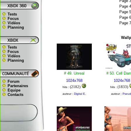
Page 
Page 
Page 
Tests
Page 
Focus
Vidéos
Page 
Planning
Wallp
Tests
Focus
Vidéos
Planning
# 49. Unreal
# 50. Cell Da
1024x768
1024x768
Forum
Partenaires
(2182)
(1833)
hits :
hits :
Equipe
auteur :
Digital E.
auteur :
Pseu
Contacts