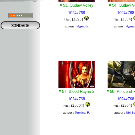
# 53. Outlaw Volley
# 54. Outlaw V
1024x768
1024x768
(3593)
(3384)
hits :
hits :
auteur :
Hypnotix
auteur :
Hypnot
# 57. Blood Rayne 2
# 58. Prince of 
1024x768
1024x768
(25064)
(2364)
hits :
hits :
auteur :
Terminal R.
auteur :
Ubi So