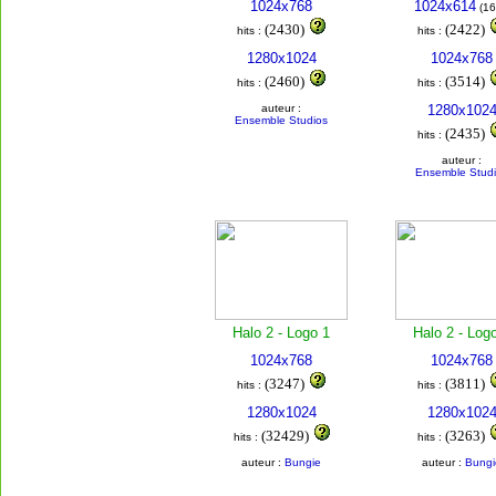
1024x768
1024x614
(16
(2430)
(2422)
hits :
hits :
1280x1024
1024x768
(2460)
(3514)
hits :
hits :
auteur :
1280x102
Ensemble Studios
(2435)
hits :
auteur :
Ensemble Stud
Halo 2 - Logo 1
Halo 2 - Log
1024x768
1024x768
(3247)
(3811)
hits :
hits :
1280x1024
1280x102
(32429)
(3263)
hits :
hits :
auteur :
Bungie
auteur :
Bungi