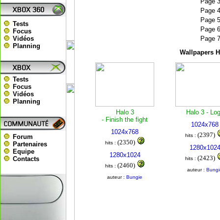
Page 
Page 
Page 
Tests
Page 
Focus
Vidéos
Page 
Planning
Wallpapers Ha
Tests
Focus
Vidéos
Planning
Halo 3
Halo 3 - Lo
- Finish the fight
1024x768
1024x768
(2397)
hits :
Forum
(2350)
hits :
Partenaires
1280x102
Equipe
1280x1024
(2423)
Contacts
hits :
(2460)
hits :
auteur :
Bungi
auteur :
Bungie