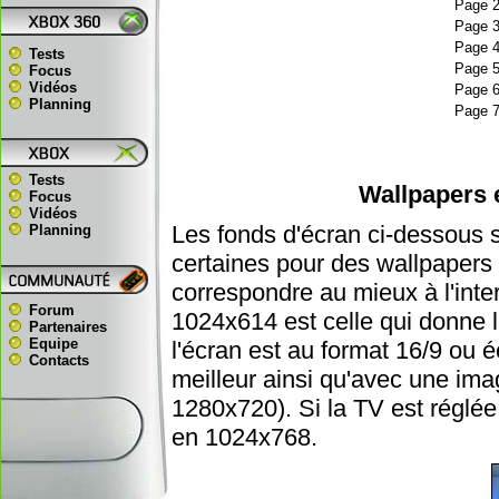
Page 
Page 
Page 
Tests
Page 
Focus
Vidéos
Page 
Planning
Page 
Tests
Wallpapers 
Focus
Vidéos
Les fonds d'écran ci-dessous 
Planning
certaines pour des wallpapers 
correspondre au mieux à l'inter
Forum
1024x614 est celle qui donne le
Partenaires
Equipe
l'écran est au format 16/9 ou 
Contacts
meilleur ainsi qu'avec une im
1280x720). Si la TV est réglée
en 1024x768.