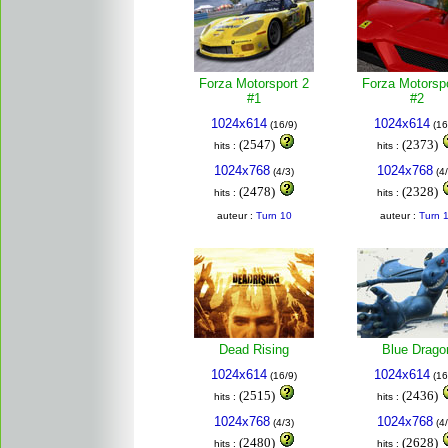
Forza Motorsport 2
Forza Motorspo
#1
#2
1024x614
1024x614
(16/9)
(16
(2547)
(2373)
hits :
hits :
1024x768
1024x768
(4/3)
(4/
(2478)
(2328)
hits :
hits :
auteur :
Turn 10
auteur :
Turn 
Dead Rising
Blue Drago
1024x614
1024x614
(16/9)
(16
(2515)
(2436)
hits :
hits :
1024x768
1024x768
(4/3)
(4/
(2480)
(2628)
hits :
hits :