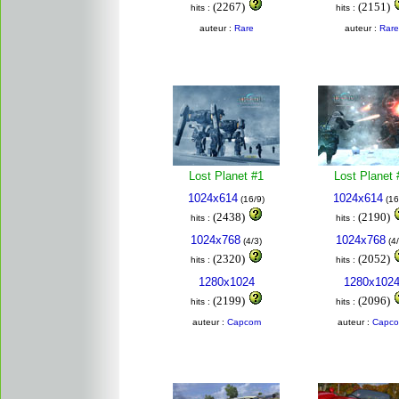
(2267)
(2151)
hits :
hits :
auteur :
Rare
auteur :
Rare
Lost Planet #1
Lost Planet 
1024x614
1024x614
(16/9)
(16
(2438)
(2190)
hits :
hits :
1024x768
1024x768
(4/3)
(4/
(2320)
(2052)
hits :
hits :
1280x1024
1280x102
(2199)
(2096)
hits :
hits :
auteur :
Capcom
auteur :
Capc