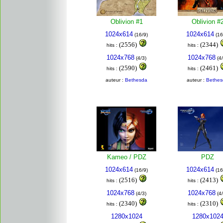
Oblivion #1
Oblivion #
1024x614
1024x614
(16/9)
(16
(2556)
(2344)
hits :
hits :
1024x768
1024x768
(4/3)
(4/
(2590)
(2461)
hits :
hits :
auteur :
Bethesda
auteur :
Bethes
Kameo / PDZ
PDZ
1024x614
1024x614
(16/9)
(16
(2516)
(2413)
hits :
hits :
1024x768
1024x768
(4/3)
(4/
(2340)
(2310)
hits :
hits :
1280x1024
1280x102