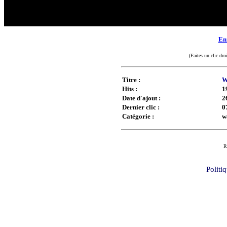
Enr
(Faites un clic dro
Titre :
W
Hits :
1
Date d'ajout :
2
Dernier clic :
0
Catégorie :
w
R
Politi