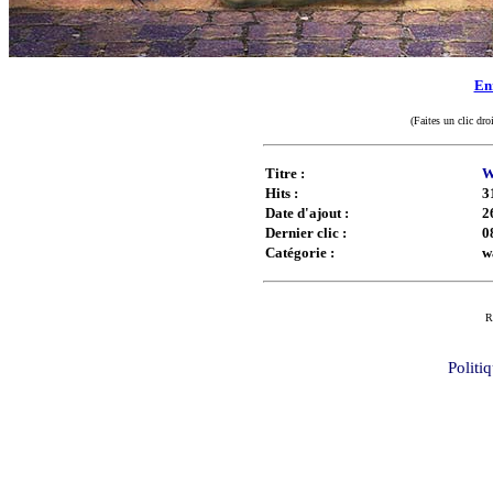
Enr
(Faites un clic dro
Titre :
W
Hits :
3
Date d'ajout :
2
Dernier clic :
0
Catégorie :
w
R
Politi