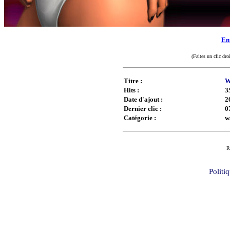
Enr
(Faites un clic dro
Titre :
W
Hits :
3
Date d'ajout :
2
Dernier clic :
0
Catégorie :
w
R
Politi