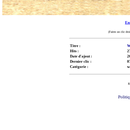
Enr
(Faites un clic dro
Titre :
W
Hits :
2
Date d'ajout :
2
Dernier clic :
0
Catégorie :
w
R
Politi