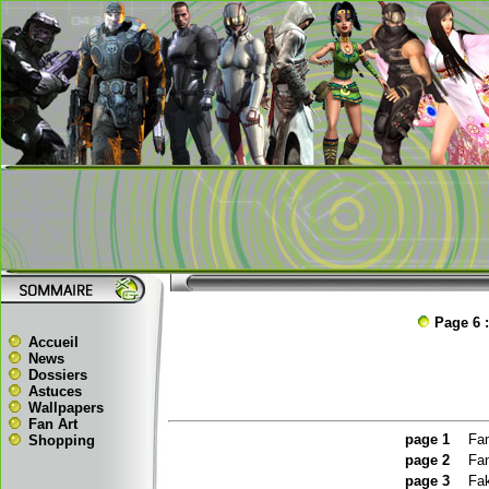
Page 6 :
Accueil
News
Dossiers
Astuces
Wallpapers
Fan Art
page
1
Fan
Shopping
page
2
Fan
page 3
Fak