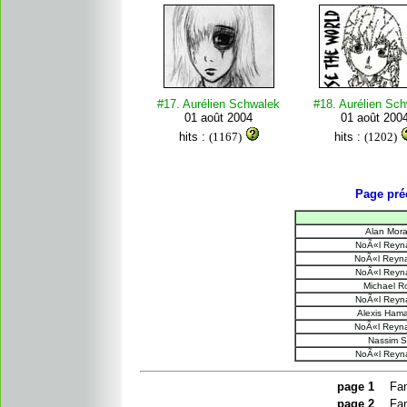
#17. Aurélien Schwalek
#18. Aurélien Sc
01 août 2004
01 août 200
hits :
(1167)
hits :
(1202)
Page pré
Alan Mora
NoÃ«l Reyna
NoÃ«l Reyna
NoÃ«l Reyna
Michael R
NoÃ«l Reyna
Alexis Hama
NoÃ«l Reyna
Nassim S.
NoÃ«l Reyna
page
1
Fan
page
2
Fan