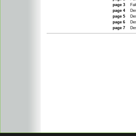
page 3
Fak
page 4
Des
page 5
Des
page 6
Des
page 7
Des