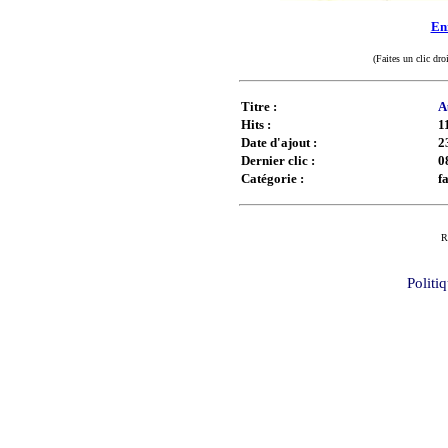
Enr
(Faites un clic dro
Titre :
A
Hits :
1
Date d'ajout :
2
Dernier clic :
0
Catégorie :
f
R
Politi