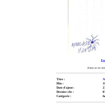
Enr
(Faites un clic dro
Titre :
A
Hits :
1
Date d'ajout :
2
Dernier clic :
0
Catégorie :
f