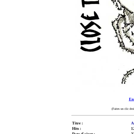
Enr
(Faites un clic dro
Titre :
A
Hits :
1
Date d'ajout :
2