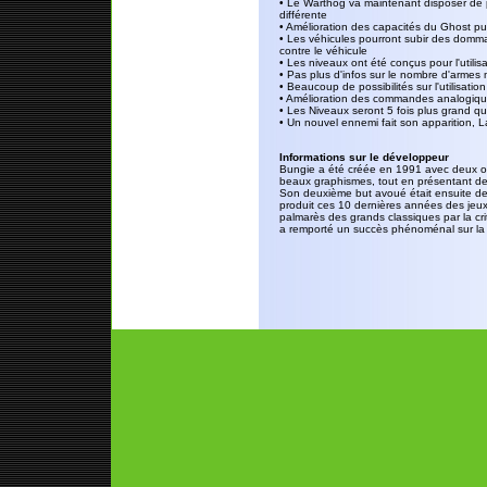
• Le Warthog va maintenant disposer de 
différente
• Amélioration des capacités du Ghost puis
• Les véhicules pourront subir des domma
contre le véhicule
• Les niveaux ont été conçus pour l'utili
• Pas plus d'infos sur le nombre d'arme
• Beaucoup de possibilités sur l'utilisat
• Amélioration des commandes analogique
• Les Niveaux seront 5 fois plus grand q
• Un nouvel ennemi fait son apparition, 
Informations sur le développeur
Bungie a été créée en 1991 avec deux obje
beaux graphismes, tout en présentant des 
Son deuxième but avoué était ensuite de 
produit ces 10 dernières années des jeux 
palmarès des grands classiques par la cri
a remporté un succès phénoménal sur la 