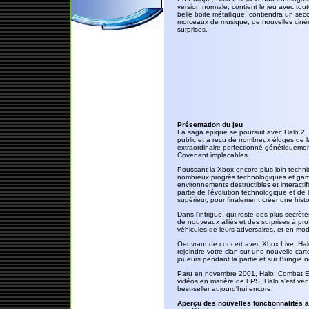
version normale, contient le jeu avec tout
belle boite métallique, contiendra un sec
morceaux de musique, de nouvelles ciném
surprises.
Présentation du jeu
La saga épique se poursuit avec Halo 2, 
public et a reçu de nombreux éloges de la c
extraordinaire perfectionné génétiquement,
Covenant implacables.
Poussant la Xbox encore plus loin techniq
nombreux progrès technologiques et game
environnements destructibles et interacti
partie de l'évolution technologique et de
supérieur, pour finalement créer une histo
Dans l'intrigue, qui reste des plus secrè
de nouveaux alliés et des surprises à pro
véhicules de leurs adversaires, et en mo
Oeuvrant de concert avec Xbox Live, Halo 
rejoindre votre clan sur une nouvelle cart
joueurs pendant la partie et sur Bungie.
Paru en novembre 2001, Halo: Combat Ev
vidéos en matière de FPS. Halo s'est vend
best-seller aujourd'hui encore.
Aperçu des nouvelles fonctionnalités