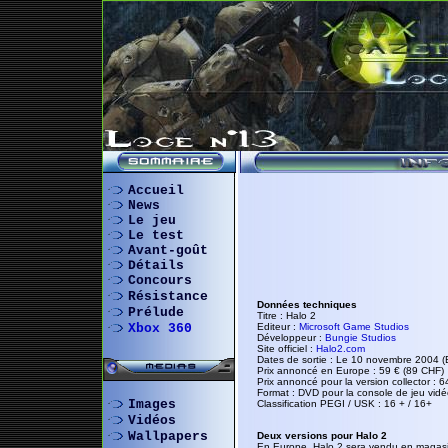
Accueil
News
Le jeu
Le test
Avant-goût
Détails
Concours
Résistance
Données techniques
Prélude
Titre : Halo 2
Xbox 360
Editeur :
Microsoft Game Studios
Développeur :
Bungie Studios
Site officiel :
Halo2.com
Dates de sortie : Le 10 novembre 2004 
Prix annoncé en Europe : 59 € (89 CHF)
Prix annoncé pour la version collector : 
Format : DVD pour la console de jeu vidé
Images
Classification PEGI / USK : 16 + / 16+
Vidéos
Wallpapers
Deux versions pour Halo 2
En Europe, Halo 2 sera vendu en magasi