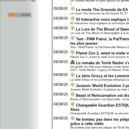
2K Games dévoile un gros aperçu du gamepla
)
05/08/26
Le mode The Grounds de EA 
Le mode The Grounds de EA Sports FC 27 en
04/08/26
IO Interactive nous explique l
IO Interactive nous explique la technique de 
04/08/26
Le Lore de The Blood of Dawn
Le Lore de The Blood of Dawnwalker à la lou
04/08/26
Test - PAW Patrol, la Pat'Patro
les plus jeunes
Test - PAW Patrol, la Pat'Patrouille Mission Di
04/08/26
Planet Zoo 2, avant la visite 
Planet Zoo 2, avant la visite vous pourrez ins
04/08/26
Le remake de Tomb Raider s'
On profite de l'été pour rattraper notre reta
2027, Tomb Raider: Legacy of Atlantis. Puisq
04/08/26
La série Grizzy et les Lemmi
La série Grizzy et les Lemmings débarque su
04/08/26
Jurassic World Evolution 3 pr
Jurassic World Evolution 3 prépare sa mise à 
04/08/26
Beast of Reincarnation est dis
Beast of Reincarnation est disponible : le tra
04/08/26
Changeable Guardian ESTIQUE
Xbox
Changeable Guardian ESTIQUE va shooter à t
04/08/26
Ne tombez pas dans les piège
grâce à cette vidéo
Ne tombez pas dans les pièges de Tomb Raider