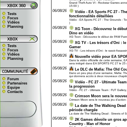
Grand Theft Auto VI - Rockstar Games annonc
15:00 )
06/08/26
Vidéo - EA Sports FC 27 - The
Tests
fonctionnalités détaillées
Focus
Vidéo - EA Sports FC 27 - The Grounds : Toute
Vidéos
)
Planning
05/08/26
XG Toon - Découvrez le début 
Dino en vidéo
XG Toon - Découvrez le début de PAW Patrol, 
05/08/26
XG TV - Les trésors d'Oni : le
Tests
Gamer
Focus
XG TV - Les trésors d'Oni : le rasoir Assassi
Vidéos
05/08/26
Nouvelle vidéo pour EA SPO
Planning
Dans la vidéo officielle de cette semaine, E
sera intégré dans EA SPORTS FC 27 le 25 se
05/08/26
Le DLC de Mafia: The Old Cou
Dans un peu plus d'une semaine, Mafia: The 
qui donnera accès à deux nouveaux chapitres 
Forum
05/08/26
Vidéo - FC 27 - Ultimate Team 
Partenaires
la progression
Equipe
Vidéo - FC 27 - Ultimate Team : FUT Gallery, 
Contacts
05/08/26
Crimson Moon sera le nouveau 
Crimson Moon sera le nouveau jeu d'action et
05/08/26
La date de The Walking Dead : 
période chargée
La date de The Walking Dead : Streets of Sur
05/08/26
2K Games dévoile un gros ap
Country - Man of Honor