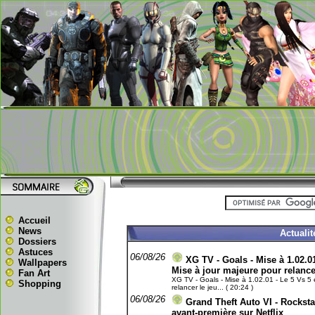
Accueil
News
Actuali
Dossiers
Astuces
06/08/26
XG TV - Goals - Mise à 1.02.01
Wallpapers
Mise à jour majeure pour relance
Fan Art
XG TV - Goals - Mise à 1.02.01 - Le 5 Vs 5 e
Shopping
relancer le jeu... ( 20:24 )
06/08/26
Grand Theft Auto VI - Rockst
avant-première sur Netflix