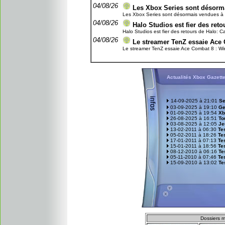
04/08/26
Les Xbox Series sont désorma
Les Xbox Series sont désormais vendues à un 
04/08/26
Halo Studios est fier des re
Halo Studios est fier des retours de Halo: C
04/08/26
Le streamer TenZ essaie Ace 
Le streamer TenZ essaie Ace Combat 8 : Wing
Actualités Xbox Gazett
14-09-2025 à 21:01
Se
03-09-2025 à 19:10
Ge
01-09-2025 à 19:54
Xb
26-08-2025 à 16:51
To
03-08-2025 à 12:05
Je
13-02-2011 à 06:30
Tes
05-02-2011 à 18:26
Te
17-01-2011 à 07:13
Te
15-01-2011 à 18:56
Tes
08-12-2010 à 06:16
Te
05-11-2010 à 07:46
Tes
15-09-2010 à 13:02
Te
D
ossiers m