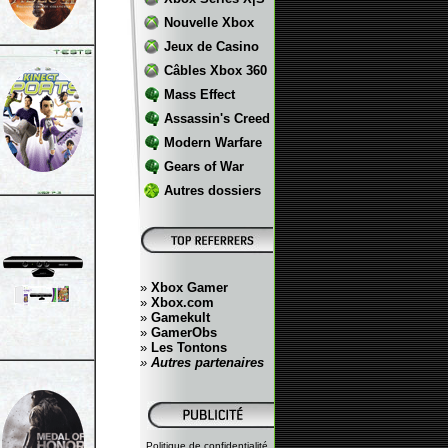
Nouvelle Xbox
Jeux de Casino
Câbles Xbox 360
Mass Effect
Assassin's Creed
Modern Warfare
Gears of War
Autres dossiers
»
Xbox Gamer
»
Xbox.com
»
Gamekult
»
GamerObs
»
Les Tontons
»
Autres partenaires
Politique de confidentialité