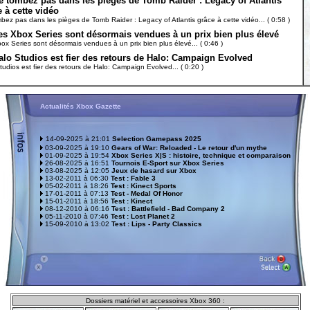
e tombez pas dans les pièges de Tomb Raider : Legacy of Atlantis
 à cette vidéo
bez pas dans les pièges de Tomb Raider : Legacy of Atlantis grâce à cette vidéo... ( 0:58 )
es Xbox Series sont désormais vendues à un prix bien plus élevé
ox Series sont désormais vendues à un prix bien plus élevé... ( 0:46 )
alo Studios est fier des retours de Halo: Campaign Evolved
tudios est fier des retours de Halo: Campaign Evolved... ( 0:20 )
Actualités Xbox Gazette
14-09-2025 à 21:01
Selection Gamepass 2025
03-09-2025 à 19:10
Gears of War: Reloaded - Le retour d'un mythe
01-09-2025 à 19:54
Xbox Series X|S : histoire, technique et comparaison
26-08-2025 à 16:51
Tournois E-Sport sur Xbox Series
03-08-2025 à 12:05
Jeux de hasard sur Xbox
13-02-2011 à 06:30
Test : Fable 3
05-02-2011 à 18:26
Test : Kinect Sports
17-01-2011 à 07:13
Test - Medal Of Honor
15-01-2011 à 18:56
Test : Kinect
08-12-2010 à 06:16
Test : Battlefield - Bad Company 2
05-11-2010 à 07:46
Test : Lost Planet 2
15-09-2010 à 13:02
Test : Lips - Party Classics
D
ossiers matériel et accessoires Xbox 360 :