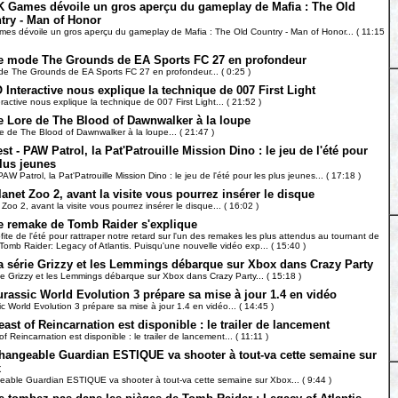
K Games dévoile un gros aperçu du gameplay de Mafia : The Old
try - Man of Honor
es dévoile un gros aperçu du gameplay de Mafia : The Old Country - Man of Honor... ( 11:15
e mode The Grounds de EA Sports FC 27 en profondeur
e The Grounds de EA Sports FC 27 en profondeur... ( 0:25 )
O Interactive nous explique la technique de 007 First Light
eractive nous explique la technique de 007 First Light... ( 21:52 )
e Lore de The Blood of Dawnwalker à la loupe
e de The Blood of Dawnwalker à la loupe... ( 21:47 )
est - PAW Patrol, la Pat'Patrouille Mission Dino : le jeu de l'été pour
plus jeunes
PAW Patrol, la Pat'Patrouille Mission Dino : le jeu de l'été pour les plus jeunes... ( 17:18 )
lanet Zoo 2, avant la visite vous pourrez insérer le disque
Zoo 2, avant la visite vous pourrez insérer le disque... ( 16:02 )
e remake de Tomb Raider s'explique
fite de l'été pour rattraper notre retard sur l'un des remakes les plus attendus au tournant de
Tomb Raider: Legacy of Atlantis. Puisqu'une nouvelle vidéo exp... ( 15:40 )
a série Grizzy et les Lemmings débarque sur Xbox dans Crazy Party
ie Grizzy et les Lemmings débarque sur Xbox dans Crazy Party... ( 15:18 )
urassic World Evolution 3 prépare sa mise à jour 1.4 en vidéo
ic World Evolution 3 prépare sa mise à jour 1.4 en vidéo... ( 14:45 )
east of Reincarnation est disponible : le trailer de lancement
f Reincarnation est disponible : le trailer de lancement... ( 11:11 )
hangeable Guardian ESTIQUE va shooter à tout-va cette semaine sur
x
able Guardian ESTIQUE va shooter à tout-va cette semaine sur Xbox... ( 9:44 )