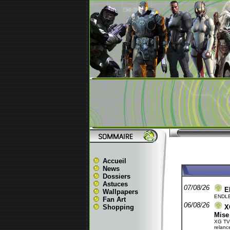
Accueil
News
Dossiers
Astuces
07/08/26
E
Wallpapers
ENDLES
Fan Art
06/08/26
Shopping
X
Mise 
XG TV 
relance