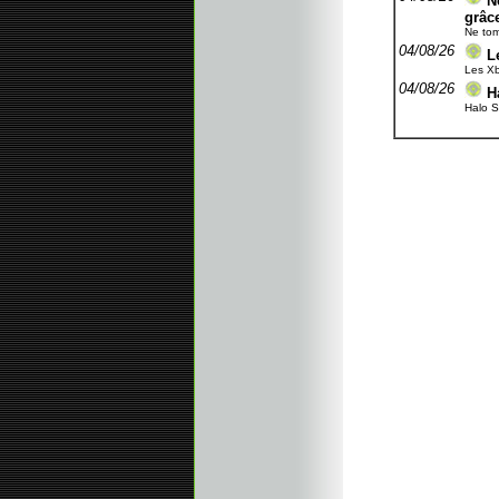
N
grâce
Ne tom
04/08/26
L
Les Xb
04/08/26
H
Halo S