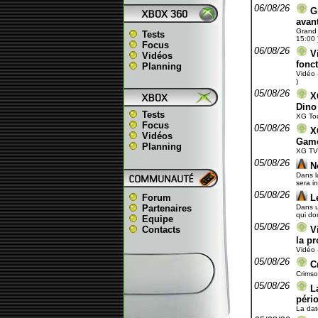
06/08/26
G
avant
Grand 
Tests
15:00 
Focus
06/08/26
V
Vidéos
fonct
Planning
Vidéo 
)
05/08/26
X
Dino
Tests
XG Too
Focus
05/08/26
X
Vidéos
Gam
Planning
XG TV 
05/08/26
N
Dans l
sera i
05/08/26
Forum
L
Partenaires
Dans u
qui do
Equipe
05/08/26
Contacts
V
la p
Vidéo 
05/08/26
C
Crimso
05/08/26
L
péri
La dat