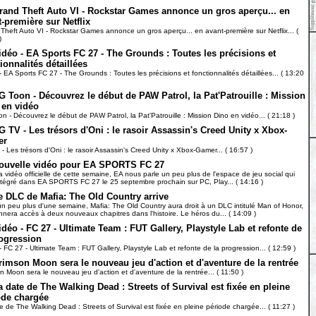
rand Theft Auto VI - Rockstar Games annonce un gros aperçu... en
-première sur Netflix
Theft Auto VI - Rockstar Games annonce un gros aperçu... en avant-première sur Netflix... (
)
idéo - EA Sports FC 27 - The Grounds : Toutes les précisions et
ionnalités détaillées
- EA Sports FC 27 - The Grounds : Toutes les précisions et fonctionnalités détaillées... ( 13:20
G Toon - Découvrez le début de PAW Patrol, la Pat'Patrouille : Mission
 en vidéo
n - Découvrez le début de PAW Patrol, la Pat'Patrouille : Mission Dino en vidéo... ( 21:18 )
G TV - Les trésors d'Oni : le rasoir Assassin's Creed Unity x Xbox-
er
- Les trésors d'Oni : le rasoir Assassin's Creed Unity x Xbox-Gamer... ( 16:57 )
ouvelle vidéo pour EA SPORTS FC 27
a vidéo officielle de cette semaine, EA nous parle un peu plus de l'espace de jeu social qui
ntégré dans EA SPORTS FC 27 le 25 septembre prochain sur PC, Play... ( 14:16 )
e DLC de Mafia: The Old Country arrive
n peu plus d'une semaine, Mafia: The Old Country aura droit à un DLC intitulé Man of Honor,
nnera accès à deux nouveaux chapitres dans l'histoire. Le héros du... ( 14:09 )
idéo - FC 27 - Ultimate Team : FUT Gallery, Playstyle Lab et refonte de
rogression
- FC 27 - Ultimate Team : FUT Gallery, Playstyle Lab et refonte de la progression... ( 12:59 )
rimson Moon sera le nouveau jeu d'action et d'aventure de la rentrée
n Moon sera le nouveau jeu d'action et d'aventure de la rentrée... ( 11:50 )
a date de The Walking Dead : Streets of Survival est fixée en pleine
ode chargée
e de The Walking Dead : Streets of Survival est fixée en pleine période chargée... ( 11:27 )