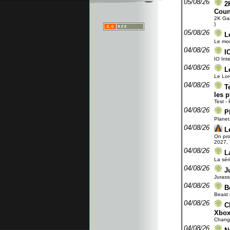
05/08/26
2
Coun
2K Gam
)
05/08/26
L
Le mod
04/08/26
I
IO Int
04/08/26
L
Le Lor
04/08/26
T
les 
Test - 
04/08/26
P
Planet 
04/08/26
L
On pro
2027, 
04/08/26
L
La sér
04/08/26
J
Jurass
04/08/26
B
Beast o
04/08/26
C
Xbo
Change
04/08/26