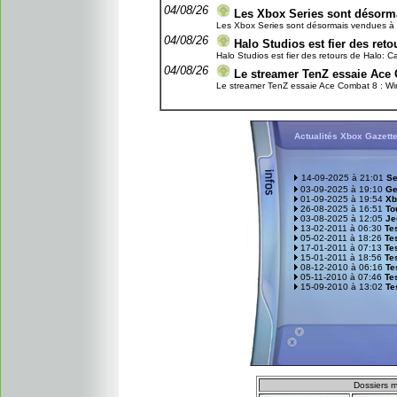
04/08/26
Les Xbox Series sont désorma
Les Xbox Series sont désormais vendues à un 
04/08/26
Halo Studios est fier des re
Halo Studios est fier des retours de Halo: C
04/08/26
Le streamer TenZ essaie Ace 
Le streamer TenZ essaie Ace Combat 8 : Wing
Actualités Xbox Gazett
14-09-2025 à 21:01
Se
03-09-2025 à 19:10
Ge
01-09-2025 à 19:54
Xb
26-08-2025 à 16:51
To
03-08-2025 à 12:05
Je
13-02-2011 à 06:30
Tes
05-02-2011 à 18:26
Te
17-01-2011 à 07:13
Te
15-01-2011 à 18:56
Tes
08-12-2010 à 06:16
Te
05-11-2010 à 07:46
Tes
15-09-2010 à 13:02
Te
D
ossiers m