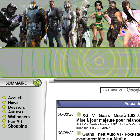
Accueil
News
Actuali
Dossiers
Astuces
06/08/26
XG TV - Goals - Mise à 1.02.01
Wallpapers
Mise à jour majeure pour relance
Fan Art
XG TV - Goals - Mise à 1.02.01 - Le 5 Vs 5 e
Shopping
relancer le jeu... ( 20:24 )
06/08/26
Grand Theft Auto VI - Rockst
avant-première sur Netflix