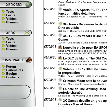
Grand Theft Auto VI - Rockstar Games annonc
15:00 )
06/08/26
Vidéo - EA Sports FC 27 - The
Tests
fonctionnalités détaillées
Focus
Vidéo - EA Sports FC 27 - The Grounds : Toute
Vidéos
)
Planning
05/08/26
XG Toon - Découvrez le début 
Dino en vidéo
XG Toon - Découvrez le début de PAW Patrol, 
05/08/26
XG TV - Les trésors d'Oni : le
Tests
Gamer
Focus
XG TV - Les trésors d'Oni : le rasoir Assassi
Vidéos
05/08/26
Nouvelle vidéo pour EA SPO
Planning
Dans la vidéo officielle de cette semaine, E
sera intégré dans EA SPORTS FC 27 le 25 se
05/08/26
Le DLC de Mafia: The Old Cou
Dans un peu plus d'une semaine, Mafia: The 
qui donnera accès à deux nouveaux chapitres 
Forum
05/08/26
Vidéo - FC 27 - Ultimate Team 
Partenaires
la progression
Equipe
Vidéo - FC 27 - Ultimate Team : FUT Gallery, 
Contacts
05/08/26
Crimson Moon sera le nouveau 
Crimson Moon sera le nouveau jeu d'action et
05/08/26
La date de The Walking Dead : 
période chargée
La date de The Walking Dead : Streets of Sur
05/08/26
2K Games dévoile un gros ap
Country - Man of Honor