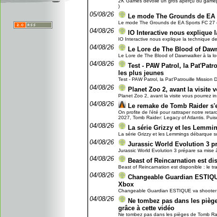
2K Games dévoile un gros aperçu du gamepla
)
05/08/26
Le mode The Grounds de EA 
Le mode The Grounds de EA Sports FC 27 en
04/08/26
IO Interactive nous explique l
IO Interactive nous explique la technique de 
04/08/26
Le Lore de The Blood of Dawn
Le Lore de The Blood of Dawnwalker à la lou
04/08/26
Test - PAW Patrol, la Pat'Patro
les plus jeunes
Test - PAW Patrol, la Pat'Patrouille Mission Di
04/08/26
Planet Zoo 2, avant la visite 
Planet Zoo 2, avant la visite vous pourrez ins
04/08/26
Le remake de Tomb Raider s'
On profite de l'été pour rattraper notre reta
2027, Tomb Raider: Legacy of Atlantis. Puisq
04/08/26
La série Grizzy et les Lemmi
La série Grizzy et les Lemmings débarque su
04/08/26
Jurassic World Evolution 3 pr
Jurassic World Evolution 3 prépare sa mise à 
04/08/26
Beast of Reincarnation est dis
Beast of Reincarnation est disponible : le tra
04/08/26
Changeable Guardian ESTIQUE
Xbox
Changeable Guardian ESTIQUE va shooter à t
04/08/26
Ne tombez pas dans les piège
grâce à cette vidéo
Ne tombez pas dans les pièges de Tomb Raider