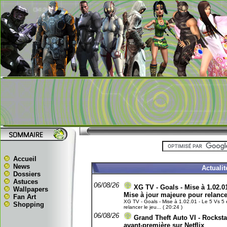
Accueil
News
Actuali
Dossiers
Astuces
06/08/26
XG TV - Goals - Mise à 1.02.01
Wallpapers
Mise à jour majeure pour relance
Fan Art
XG TV - Goals - Mise à 1.02.01 - Le 5 Vs 5 e
Shopping
relancer le jeu... ( 20:24 )
06/08/26
Grand Theft Auto VI - Rockst
avant-première sur Netflix