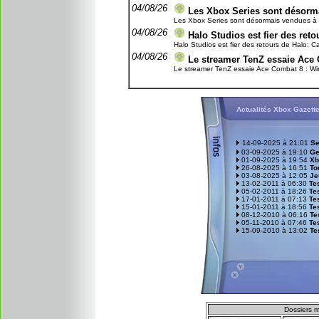
04/08/26
Les Xbox Series sont désorma
Les Xbox Series sont désormais vendues à un 
04/08/26
Halo Studios est fier des re
Halo Studios est fier des retours de Halo: C
04/08/26
Le streamer TenZ essaie Ace 
Le streamer TenZ essaie Ace Combat 8 : Wing
Actualités Xbox Gazett
14-09-2025 à 21:01
Se
03-09-2025 à 19:10
Ge
01-09-2025 à 19:54
Xb
26-08-2025 à 16:51
To
03-08-2025 à 12:05
Je
13-02-2011 à 06:30
Tes
05-02-2011 à 18:26
Te
17-01-2011 à 07:13
Te
15-01-2011 à 18:56
Tes
08-12-2010 à 06:16
Te
05-11-2010 à 07:46
Tes
15-09-2010 à 13:02
Te
D
ossiers m