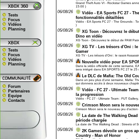
Grand Theft Auto VI - Rockstar Games annonc
15:00 )
06/08/26
Vidéo - EA Sports FC 27 - The
Tests
fonctionnalités détaillées
Focus
Vidéo - EA Sports FC 27 - The Grounds : Toute
Vidéos
)
Planning
05/08/26
XG Toon - Découvrez le début 
Dino en vidéo
XG Toon - Découvrez le début de PAW Patrol, 
05/08/26
XG TV - Les trésors d'Oni : le
Tests
Gamer
Focus
XG TV - Les trésors d'Oni : le rasoir Assassi
Vidéos
05/08/26
Nouvelle vidéo pour EA SPO
Planning
Dans la vidéo officielle de cette semaine, E
sera intégré dans EA SPORTS FC 27 le 25 se
05/08/26
Le DLC de Mafia: The Old Cou
Dans un peu plus d'une semaine, Mafia: The 
qui donnera accès à deux nouveaux chapitres 
Forum
05/08/26
Vidéo - FC 27 - Ultimate Team 
Partenaires
la progression
Equipe
Vidéo - FC 27 - Ultimate Team : FUT Gallery, 
Contacts
05/08/26
Crimson Moon sera le nouveau 
Crimson Moon sera le nouveau jeu d'action et
05/08/26
La date de The Walking Dead : 
période chargée
La date de The Walking Dead : Streets of Sur
05/08/26
2K Games dévoile un gros ap
Country - Man of Honor