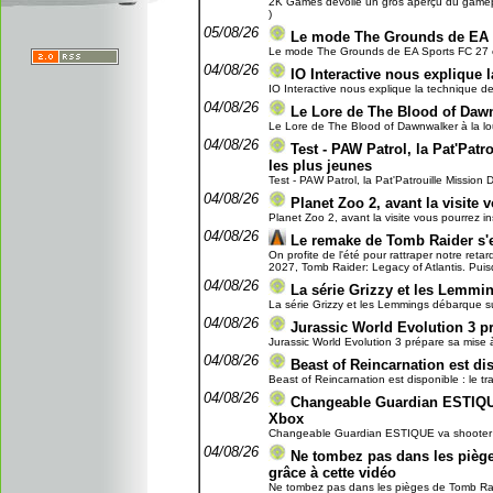
2K Games dévoile un gros aperçu du gamepla
)
05/08/26
Le mode The Grounds de EA 
Le mode The Grounds de EA Sports FC 27 en
04/08/26
IO Interactive nous explique l
IO Interactive nous explique la technique de 
04/08/26
Le Lore de The Blood of Dawn
Le Lore de The Blood of Dawnwalker à la lou
04/08/26
Test - PAW Patrol, la Pat'Patro
les plus jeunes
Test - PAW Patrol, la Pat'Patrouille Mission Di
04/08/26
Planet Zoo 2, avant la visite 
Planet Zoo 2, avant la visite vous pourrez ins
04/08/26
Le remake de Tomb Raider s'
On profite de l'été pour rattraper notre reta
2027, Tomb Raider: Legacy of Atlantis. Puisq
04/08/26
La série Grizzy et les Lemmi
La série Grizzy et les Lemmings débarque su
04/08/26
Jurassic World Evolution 3 pr
Jurassic World Evolution 3 prépare sa mise à 
04/08/26
Beast of Reincarnation est dis
Beast of Reincarnation est disponible : le tra
04/08/26
Changeable Guardian ESTIQUE
Xbox
Changeable Guardian ESTIQUE va shooter à t
04/08/26
Ne tombez pas dans les piège
grâce à cette vidéo
Ne tombez pas dans les pièges de Tomb Raider