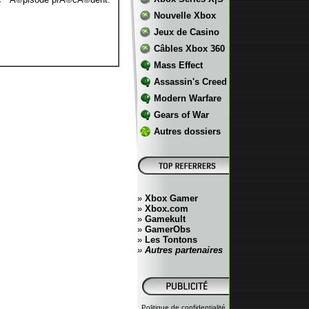
Nouvelle Xbox
Jeux de Casino
Câbles Xbox 360
Mass Effect
Assassin's Creed
Modern Warfare
Gears of War
Autres dossiers
»
Xbox Gamer
»
Xbox.com
»
Gamekult
»
GamerObs
»
Les Tontons
»
Autres partenaires
Politique de confidentialité