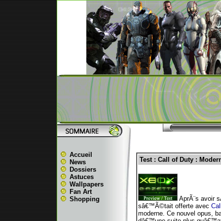
Accueil
Test : Call of Duty : Moder
News
Dossiers
Astuces
Wallpapers
Fan Art
AprÃ¨s avoir s
Shopping
sâ€™Ã©tait offerte avec
Cal
moderne. Ce nouvel opus, bap
dâ€™une suite plus quâ€™a