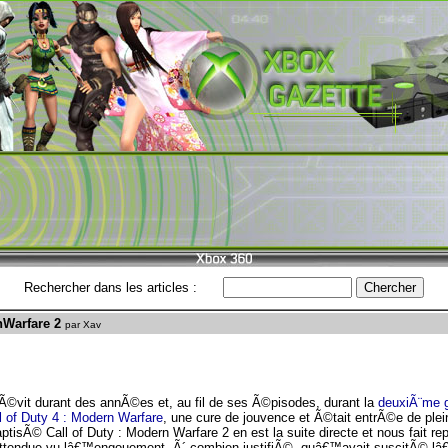
Rechercher dans les articles :
nWarfare 2
par Xav
Ã©vit durant des annÃ©es et, au fil de ses Ã©pisodes, durant la
deuxiÃ¨me g
l of Duty 4 : Modern Warfare
, une cure de jouvence et Ã©tait entrÃ©e de plei
tisÃ© Call of Duty : Modern Warfare 2 en est la suite directe et nous fait rep
ttendue vu lâ€™engouement, Ã´ combien justifiÃ©, quâ€™avait suscitÃ© 