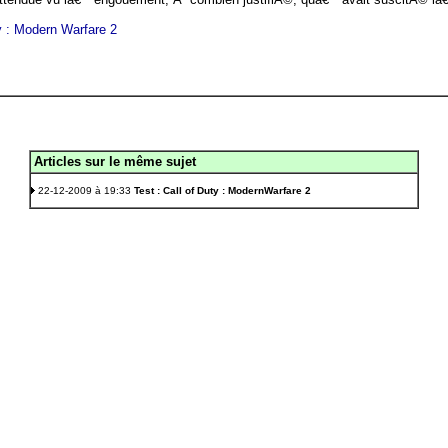
ty : Modern Warfare 2
Articles sur le même sujet
.
22-12-2009 à 19:33
Test : Call of Duty : ModernWarfare 2