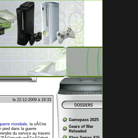
le 22-12-2009 à 19:33
Gamepass 2025
uerre mondiale
, la sÃ©rie
Gears of War
n pied dans la guerre
Reloaded
rendre du service au travers
Xbox Series X|S
lâ€™Ã©pisode prÃ©cÃ©dent.