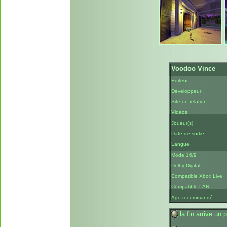
Voodoo Vince
Editeur
Développeur
Site en relation
Vidéos
Joueur(s)
Date de sortie
Langue
Mode 16/9
Dolby Digital
Compatible Xbox Live
Compatible LAN
Age recommandé
la fin arrive un 