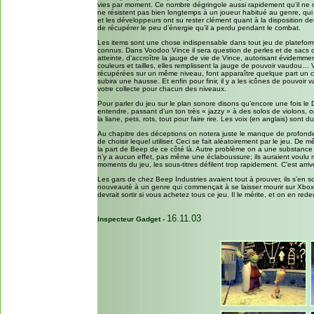
vies par moment. Ce nombre dégringole aussi rapidement qu’il ne 
ne résistent pas bien longtemps à un joueur habitué au genre, qui 
et les développeurs ont su rester clément quant à la disposition d
de récupérer le peu d’énergie qu’il a perdu pendant le combat.
Les items sont une chose indispensable dans tout jeu de plateforme
connus. Dans Voodoo Vince il sera question de perles et de sacs d
atteinte, d’accroître la jauge de vie de Vince, autorisant évidemme
couleurs et tailles, elles remplissent la jauge de pouvoir vaudou… V
récupérées sur un même niveau, font apparaître quelque part un cr
subira une hausse. Et enfin pour finir, il y a les icônes de pouvoi
votre collecte pour chacun des niveaux.
Pour parler du jeu sur le plan sonore disons qu’encore une fois 
entendre, passant d’un ton très « jazzy » à des solos de violons, on 
la liane, pets, rots, tout pour faire rire. Les voix (en anglais) son
Au chapitre des déceptions on notera juste le manque de profondeu
de choisir lequel utiliser. Ceci se fait aléatoirement par le jeu. De
la part de Beep de ce côté là. Autre problème on a une substance l
n’y a aucun effet, pas même une éclaboussure; ils auraient voulu mo
moments du jeu, les sous-titres défilent trop rapidement. C’est arri
Les gars de chez Beep Industries avaient tout à prouver, ils s’en so
nouveauté à un genre qui commençait à se laisser mourir sur Xbox 
devrait sortir si vous achetez tous ce jeu. Il le mérite, et on en 
16.11.03
Inspecteur Gadget -