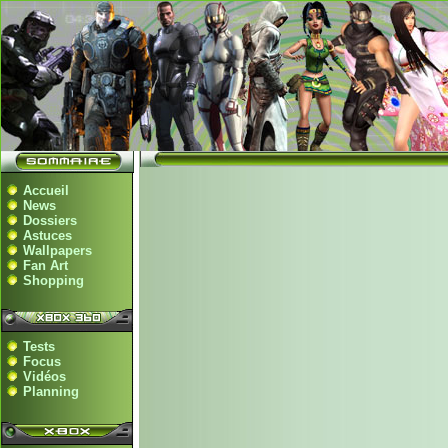
Accueil
News
Dossiers
Astuces
Wallpapers
Fan Art
Shopping
Tests
Focus
Vidéos
Planning