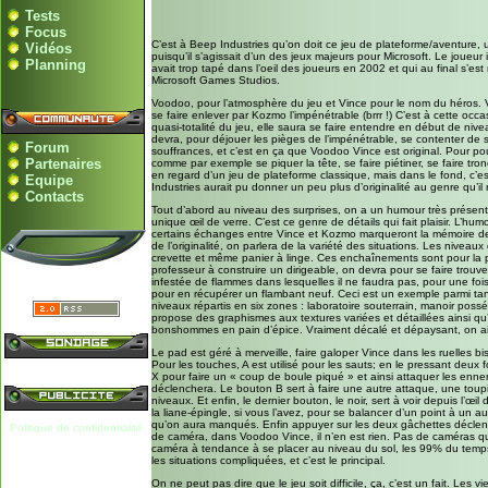
Tests
Focus
C’est à Beep Industries qu’on doit ce jeu de plateforme/aventure,
Vidéos
puisqu’il s’agissait d’un des jeux majeurs pour Microsoft. Le joueur
Planning
avait trop tapé dans l’oeil des joueurs en 2002 et qui au final s’
Microsoft Games Studios.
Voodoo, pour l’atmosphère du jeu et Vince pour le nom du héros. Vo
se faire enlever par Kozmo l’impénétrable (brrr !) C’est à cette oc
quasi-totalité du jeu, elle saura se faire entendre en début de ni
devra, pour déjouer les pièges de l’impénétrable, se contenter de
Forum
souffrances, et c’est en ça que Voodoo Vince est original. Pour pou
Partenaires
comme par exemple se piquer la tête, se faire piétiner, se faire tron
en regard d’un jeu de plateforme classique, mais dans le fond, c’e
Equipe
Industries aurait pu donner un peu plus d’originalité au genre qu’il
Contacts
Tout d’abord au niveau des surprises, on a un humour très présent, 
unique œil de verre. C’est ce genre de détails qui fait plaisir. L’
certains échanges entre Vince et Kozmo marqueront la mémoire de b
de l’originalité, on parlera de la variété des situations. Les nive
crevette et même panier à linge. Ces enchaînements sont pour la 
professeur à construire un dirigeable, on devra pour se faire trouv
infestée de flammes dans lesquelles il ne faudra pas, pour une fois,
pour en récupérer un flambant neuf. Ceci est un exemple parmi tant 
niveaux répartis en six zones : laboratoire souterrain, manoir poss
propose des graphismes aux textures variées et détaillées ainsi q
bonshommes en pain d’épice. Vraiment décalé et dépaysant, on aime
Le pad est géré à merveille, faire galoper Vince dans les ruelles 
Pour les touches, A est utilisé pour les sauts; en le pressant deu
X pour faire un « coup de boule piqué » et ainsi attaquer les enn
déclenchera. Le bouton B sert à faire une autre attaque, une toupi
niveaux. Et enfin, le dernier bouton, le noir, sert à voir depuis l’œ
la liane-épingle, si vous l’avez, pour se balancer d’un point à un a
qu’on aura manqués. Enfin appuyer sur les deux gâchettes déclenc
Politique de confidentialité
de caméra, dans Voodoo Vince, il n’en est rien. Pas de caméras q
caméra à tendance à se placer au niveau du sol, les 99% du temps 
les situations compliquées, et c’est le principal.
On ne peut pas dire que le jeu soit difficile, ça, c’est un fait. Les