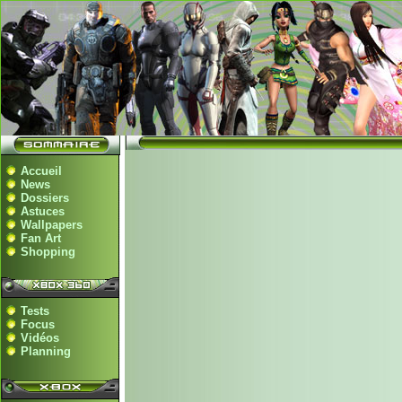
Accueil
News
Dossiers
Astuces
Wallpapers
Fan Art
Shopping
Tests
Focus
Vidéos
Planning