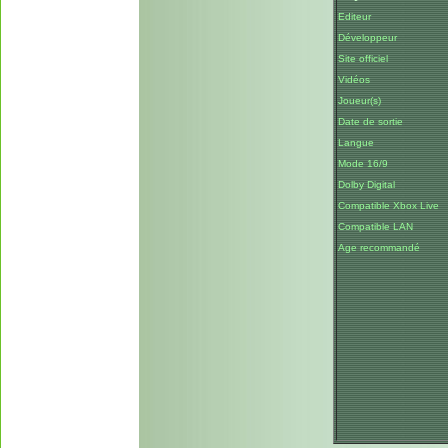
Editeur
Développeur
Site officiel
Vidéos
Joueur(s)
Date de sortie
Langue
Mode 16/9
Dolby Digital
Compatible Xbox Live
Compatible LAN
Age recommandé