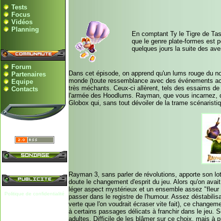
Tests
Focus
Vidéos
Planning
En comptant Ty le Tigre de Tas
que le genre plate-formes est p
quelques jours la suite des av
Forum
Dans cet épisode, on apprend qu'un lums rouge du nom
Partenaires
monde (toute ressemblance avec des événements actue
Equipe
très méchants. Ceux-ci allèrent, tels des essaims de 
Contacts
l'armée des Hoodlums. Rayman, que vous incarnez, devr
Globox qui, sans tout dévoiler de la trame scénarist
Rayman 3, sans parler de révolutions, apporte son lo
doute le changement d'esprit du jeu. Alors qu'on avai
léger aspect mystérieux et un ensemble assez "fleur bl
Politique de confidentialité
passer dans le registre de l'humour. Assez déstabilis
verte que l'on voudrait écraser vite fait), ce change
à certains passages délicats à franchir dans le jeu. S
adultes. Difficile de les blâmer sur ce choix, mais à 