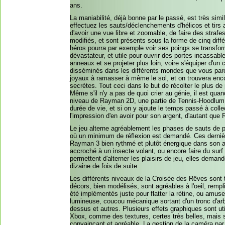
ans.
La maniabilité, déjà bonne par le passé, est très sim
effectuez les sauts/déclenchements d'hélicos et tirs 
d'avoir une vue libre et zoomable, de faire des straf
modifiés, et sont présents sous la forme de cinq diff
héros pourra par exemple voir ses poings se transfor
dévastateur, et utile pour ouvrir des portes incassa
anneaux et se projeter plus loin, voire s'équiper d'u
disséminés dans les différents mondes que vous parco
joyaux à ramasser à même le sol, et on trouvera enco
secrètes. Tout ceci dans le but de récolter le plus d
Même s'il n'y a pas de quoi crier au génie, il est qu
niveau de Rayman 2D, une partie de Tennis-Hoodlum, u
durée de vie, et si on y ajoute le temps passé à coll
l'impression d'en avoir pour son argent, d'autant que
Le jeu alterne agréablement les phases de sauts de p
où un minimum de réflexion est demandé. Ces derni
Rayman 3 bien rythmé et plutôt énergique dans son ac
accroché à un insecte volant, ou encore faire du sur
permettent d'alterner les plaisirs de jeu, elles deman
dizaine de fois de suite.
Les différents niveaux de la Croisée des Rêves sont 
décors, bien modélisés, sont agréables à l'oeil, remp
été implémentés juste pour flatter la rétine, ou amuse
lumineuse, coucou mécanique sortant d'un tronc d'ar
dessus et autres. Plusieurs effets graphiques sont u
Xbox, comme des textures, certes très belles, mais sa
convaincant et agréable. La gestion de la caméra par