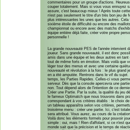
commentaires pour un groupe d'actions. Heureus
couper totalement. Mais si vous vous ennuyez s
assure, c'est beaucoup mieux ! Après toute cette
n'est pas seulement le titre d'un très bon jeu de
plus intéressantes les unes que les autres. Cela
sixième étoile de difficulté ou encore des maill
championnat ou encore avec des matchs d'exhibiti
équipe entière déjà faite, créer votre propre per
personnelle !
La grande nouveauté PES de l'année intervient da
joueur. Sans grande nouveauté, il est donc possi
amis dans une équipe et les deux autres en tant qu
tout de même forts en émotion. Mais voilà que vo
léger tour des menus et avec une certaine quiétu
nouveauté et révolution à la fois : le plus grand
en a été amputée. Rentrons dans le vif du sujet.
temps, les Parties Rapides. Celles-ci vous permet
serveur. Dès que la console apercevra une partie 
non. Tout dépend alors de l'intention de ce dernie
Créer une Partie. Par la suite, la qualité du je
le fameux Optimatch que nous trouvons dans prat
correspondant à vos critères établis : le choix de
un tableau apparaîtra selon vos critères, permett
troisième menu : créer une partie. Ici, c'est tot
sera attribué. Vous aurez, au cours de la créati
Voilà donc les éléments formels pour pouvoir joue
simple : oui, mais ! Rien d'affolant, si ce n'est 
monde sait que la précision et le temps de réact