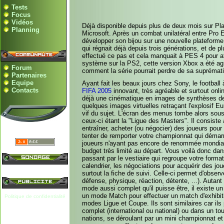
Tests
Focus
Vidéos
Déjà disponible depuis plus de deux mois sur Play
Planning
Microsoft. Après un combat unilatéral entre Pro 
développer son bijou sur une nouvelle plateforme.
qui régnait déjà depuis trois générations, et de pl
effectué ce pas et cela manquait à PES 4 pour at
système sur la PS2, cette version Xbox a été agr
Forum
comment la série pourrait perdre de sa suprémati
Partenaires
Equipe
Ayant fait les beaux jours chez Sony, le football
Contacts
FIFA 2005
innovant, très agréable et surtout onl
déjà une cinématique en images de synthèses de
quelques images virtuelles retraçant l'explosif 
vif du sujet. L'écran des menus tombe alors sous
ceux-ci étant la "Ligue des Masters". Il consiste 
entraîner, acheter (ou négocier) des joueurs pour
tenter de remporter votre championnat qui démarr
joueurs n'ayant pas encore de renommée mondiale 
budget très limité au départ. Vous voilà donc da
passant par le vestiaire qui regroupe votre form
calendrier, les négociations pour acquérir des joue
surtout la fiche de suivi. Celle-ci permet d'observ
défense, physique, réaction, détente, ...). Autant 
mode aussi complet qu'il puisse être, il existe un
un mode Match pour effectuer un match d'exhibition
Politique de confidentialité
modes Ligue et Coupe. Ils sont similaires car il
complet (international ou national) ou dans un tou
nations, se déroulant par un mini championnat et 