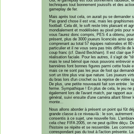
Oui, le gameplay est tout bonnement fabuleux, en
techniques tout bonnement jouissifs et des actio
gameplay de fer.
Mais après tout cela, on aurait pu se demander si
Pas grand chose il est vrai, mais les graphismes
football. Cela dit, le soft reste très plaisant et 
mondialement et modélisées au pixel près pour ren
vous l'aurez donc compris, PES 4 a obtenu, pour 
présent, plus de 3000 joueurs licenciés ainsi que 
comprenant au total 57 équipes nationales et 80 c
particulier et il ne vous sera pas très difficile d
coup franc (cf. David Beckham). Il est clair que
réalisation faciale. Pour les autres, il s'agit de
mais le seul bémol que nous pouvons entrevoir est 
bannières font bonnes figures parmi cette foule 
mais ce ne sont pas les jeux de foot qui demande
sort un titre plus vrai que nature. Les joueurs vi
du bras lors d'un crochet ou la reprise de volée sp
De plus, une petite nouveauté fait son entrée : le
ferme. Sympathique ! En plus de cela, le jeu ne 
également lors de l'avant match, par rapport aux 
général, suivi ensuite d'une caméra allant filmer l
monte...
Nous allons aborder à présent un point qui fût dé
grande classe à ce niveau-là : le son, autrement d
consentis à ce sujet, une nouvelle fois. L'ambia
cela chez FIFA 2005, on ne peut qu'être déçu. De
l'histoire se répète et se ressemble. Les comment
correspondant pas du tout à l'action présente. 