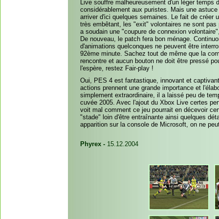
Live souffre malheureusement d'un léger temps d
considérablement aux puristes. Mais une astuce e
arriver d'ici quelques semaines. Le fait de créer 
très embêtant, les "exit" volontaires ne sont pa
a soudain une "coupure de connexion volontaire",
De nouveau, le patch fera bon ménage. Continuo
d'animations quelconques ne peuvent être interro
92ème minute. Sachez tout de même que la commu
rencontre et aucun bouton ne doit être pressé p
l'espère, restez Fair-play !
Oui, PES 4 est fantastique, innovant et captivant
actions prennent une grande importance et l'élab
simplement extraordinaire, il a laissé peu de te
cuvée 2005. Avec l'ajout du Xbox Live certes perf
voit mal comment ce jeu pourrait en décevoir ce
"stade" loin d'être entraînante ainsi quelques dé
apparition sur la console de Microsoft, on ne peut 
Phyrex -
15.12.2004