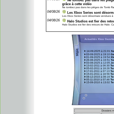
Ne tombez pas dans les piège
grâce à cette vidéo
Ne tombez pas dans les pièges de Tomb Raider
04/08/26
Les Xbox Series sont désorma
Les Xbox Series sont désormais vendues à un 
04/08/26
Halo Studios est fier des re
Halo Studios est fier des retours de Halo: C
Actualités Xbox Gazett
14-09-2025 à 21:01
Se
03-09-2025 à 19:10
Ge
01-09-2025 à 19:54
Xb
26-08-2025 à 16:51
To
03-08-2025 à 12:05
Je
13-02-2011 à 06:30
Tes
05-02-2011 à 18:26
Te
17-01-2011 à 07:13
Te
15-01-2011 à 18:56
Tes
08-12-2010 à 06:16
Te
05-11-2010 à 07:46
Tes
15-09-2010 à 13:02
Te
D
ossiers m