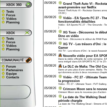
06/08/26
Grand Theft Auto VI - Rockst
avant-première sur Netflix
Grand Theft Auto VI - Rockstar Games annonc
Tests
15:00 )
Focus
06/08/26
Vidéo - EA Sports FC 27 - The
Vidéos
fonctionnalités détaillées
Planning
Vidéo - EA Sports FC 27 - The Grounds : Toute
)
05/08/26
XG Toon - Découvrez le début 
Dino en vidéo
Tests
XG Toon - Découvrez le début de PAW Patrol, 
Focus
05/08/26
XG TV - Les trésors d'Oni : le
Vidéos
Gamer
Planning
XG TV - Les trésors d'Oni : le rasoir Assassi
05/08/26
Nouvelle vidéo pour EA SPO
Dans la vidéo officielle de cette semaine, E
sera intégré dans EA SPORTS FC 27 le 25 se
05/08/26
Forum
Le DLC de Mafia: The Old Cou
Partenaires
Dans un peu plus d'une semaine, Mafia: The 
qui donnera accès à deux nouveaux chapitres 
Equipe
05/08/26
Contacts
Vidéo - FC 27 - Ultimate Team 
la progression
Vidéo - FC 27 - Ultimate Team : FUT Gallery, 
05/08/26
Crimson Moon sera le nouveau 
Crimson Moon sera le nouveau jeu d'action et
05/08/26
La date de The Walking Dead : 
période chargée
La date de The Walking Dead : Streets of Sur