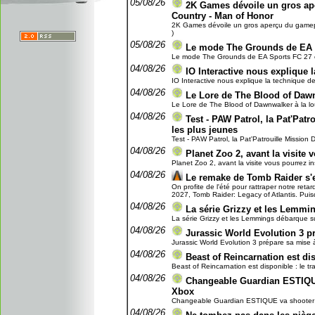
05/08/26
2K Games dévoile un gros ap
Country - Man of Honor
2K Games dévoile un gros aperçu du gamepla
)
05/08/26
Le mode The Grounds de EA 
Le mode The Grounds de EA Sports FC 27 en
04/08/26
IO Interactive nous explique l
IO Interactive nous explique la technique de 
04/08/26
Le Lore de The Blood of Dawn
Le Lore de The Blood of Dawnwalker à la lou
04/08/26
Test - PAW Patrol, la Pat'Patro
les plus jeunes
Test - PAW Patrol, la Pat'Patrouille Mission Di
04/08/26
Planet Zoo 2, avant la visite 
Planet Zoo 2, avant la visite vous pourrez ins
04/08/26
Le remake de Tomb Raider s'
On profite de l'été pour rattraper notre reta
2027, Tomb Raider: Legacy of Atlantis. Puisq
04/08/26
La série Grizzy et les Lemmi
La série Grizzy et les Lemmings débarque su
04/08/26
Jurassic World Evolution 3 pr
Jurassic World Evolution 3 prépare sa mise à 
04/08/26
Beast of Reincarnation est dis
Beast of Reincarnation est disponible : le tra
04/08/26
Changeable Guardian ESTIQUE
Xbox
Changeable Guardian ESTIQUE va shooter à t
04/08/26