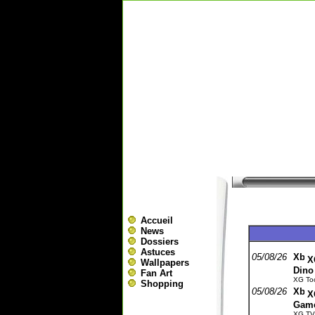
Accueil
News
Dossiers
Astuces
05/08/26
X
Wallpapers
Dino
Fan Art
XG Too
Shopping
05/08/26
X
Gam
XG TV 