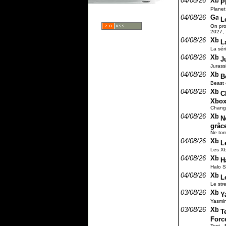
04/08/26
P
Planet 
04/08/26
L
On pro
2027, 
04/08/26
L
La sér
04/08/26
J
Jurass
04/08/26
B
Beast o
04/08/26
C
Xbo
Change
04/08/26
N
grâce
Ne tom
04/08/26
L
Les Xb
04/08/26
H
Halo S
04/08/26
L
Le str
03/08/26
Y
Yasmine
03/08/26
T
Forc
Test - 