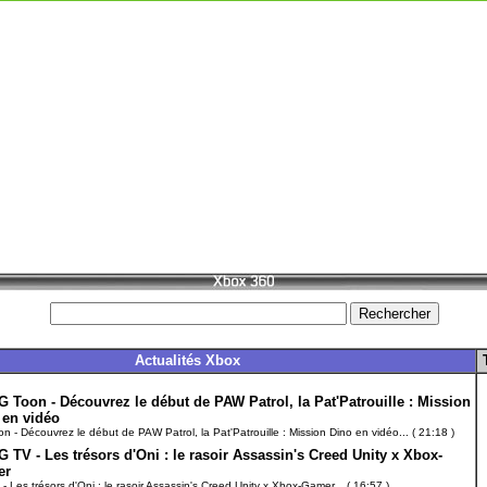
Actualités Xbox
G Toon - Découvrez le début de PAW Patrol, la Pat'Patrouille : Mission
 en vidéo
n - Découvrez le début de PAW Patrol, la Pat'Patrouille : Mission Dino en vidéo... ( 21:18 )
G TV - Les trésors d'Oni : le rasoir Assassin's Creed Unity x Xbox-
er
- Les trésors d'Oni : le rasoir Assassin's Creed Unity x Xbox-Gamer... ( 16:57 )