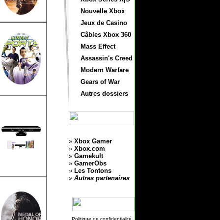
Nouvelle Xbox
Jeux de Casino
Câbles Xbox 360
Mass Effect
Assassin's Creed
Modern Warfare
Gears of War
Autres dossiers
»
Xbox Gamer
»
Xbox.com
»
Gamekult
»
GamerObs
»
Les Tontons
»
Autres partenaires
Politique de confidentialité