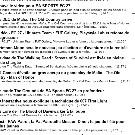
ouvelle vidéo pour EA SPORTS FC 27
a vidéo officielle de cette semaine, EA nous parle un peu plus de l'espace de jeu social qui
ntégré dans EA SPORTS FC 27 le 25 septembre prochain sur PC, Play... ( 14:16 )
e DLC de Mafia: The Old Country arrive
n peu plus d'une semaine, Mafia: The Old Country aura droit à un DLC intitulé Man of Honor,
nnera accès à deux nouveaux chapitres dans l'histoire. Le héros du... ( 14:09 )
idéo - FC 27 - Ultimate Team : FUT Gallery, Playstyle Lab et refonte de
rogression
- FC 27 - Ultimate Team : FUT Gallery, Playstyle Lab et refonte de la progression... ( 12:59 )
rimson Moon sera le nouveau jeu d'action et d'aventure de la rentrée
n Moon sera le nouveau jeu d'action et d'aventure de la rentrée... ( 11:50 )
a date de The Walking Dead : Streets of Survival est fixée en pleine
ode chargée
e de The Walking Dead : Streets of Survival est fixée en pleine période chargée... ( 11:27 )
K Games dévoile un gros aperçu du gameplay de Mafia : The Old
try - Man of Honor
es dévoile un gros aperçu du gameplay de Mafia : The Old Country - Man of Honor... ( 11:15
e mode The Grounds de EA Sports FC 27 en profondeur
e The Grounds de EA Sports FC 27 en profondeur... ( 0:25 )
O Interactive nous explique la technique de 007 First Light
eractive nous explique la technique de 007 First Light... ( 21:52 )
e Lore de The Blood of Dawnwalker à la loupe
e de The Blood of Dawnwalker à la loupe... ( 21:47 )
est - PAW Patrol, la Pat'Patrouille Mission Dino : le jeu de l'été pour
plus jeunes
PAW Patrol, la Pat'Patrouille Mission Dino : le jeu de l'été pour les plus jeunes... ( 17:18 )