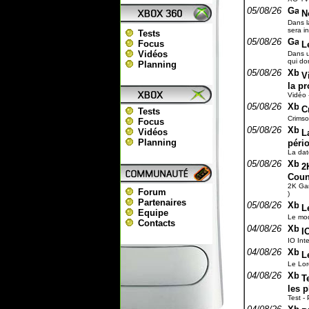
05/08/26
N
Dans l
sera i
Tests
05/08/26
Focus
L
Vidéos
Dans u
qui do
Planning
05/08/26
V
la p
Vidéo 
05/08/26
C
Tests
Crimso
Focus
05/08/26
Vidéos
L
Planning
péri
La dat
05/08/26
2
Coun
2K Gam
Forum
)
Partenaires
05/08/26
L
Equipe
Le mod
Contacts
04/08/26
I
IO Int
04/08/26
L
Le Lor
04/08/26
T
les 
Test - 