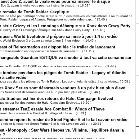
lanet Zoo 2, avant la visite vous pourrez insérer le disque
Zoo 2, avant la visite vous pourrez insérer le disque... ( 16:02 )
e remake de Tomb Raider s'explique
fite de l'été pour rattraper notre retard sur l'un des remakes les plus attendus au tournant de
Tomb Raider: Legacy of Atlantis. Puisqu'une nouvelle vidéo exp... ( 15:40 )
a série Grizzy et les Lemmings débarque sur Xbox dans Crazy Party
ie Grizzy et les Lemmings débarque sur Xbox dans Crazy Party... ( 15:18 )
urassic World Evolution 3 prépare sa mise à jour 1.4 en vidéo
ic World Evolution 3 prépare sa mise à jour 1.4 en vidéo... ( 14:45 )
east of Reincarnation est disponible : le trailer de lancement
f Reincarnation est disponible : le trailer de lancement... ( 11:11 )
hangeable Guardian ESTIQUE va shooter à tout-va cette semaine sur
x
able Guardian ESTIQUE va shooter à tout-va cette semaine sur Xbox... ( 9:44 )
e tombez pas dans les pièges de Tomb Raider : Legacy of Atlantis
 à cette vidéo
bez pas dans les pièges de Tomb Raider : Legacy of Atlantis grâce à cette vidéo... ( 0:58 )
es Xbox Series sont désormais vendues à un prix bien plus élevé
ox Series sont désormais vendues à un prix bien plus élevé... ( 0:46 )
alo Studios est fier des retours de Halo: Campaign Evolved
tudios est fier des retours de Halo: Campaign Evolved... ( 0:20 )
e streamer TenZ essaie Ace Combat 8 : Wings of Theve
eamer TenZ essaie Ace Combat 8 : Wings of Theve... ( 0:13 )
asmine rejoint le roster de Street Fighter 6 et le fait savoir en vidéo
 rejoint le roster de Street Fighter 6 et le fait savoir en vidéo... ( 20:51 )
est - Monopoly : Star Wars Heroes vs. Villains, l'équilibre dans la
e ?
Monopoly : Star Wars Heroes vs. Villains, l'équilibre dans la Force ? ( 18:49 )