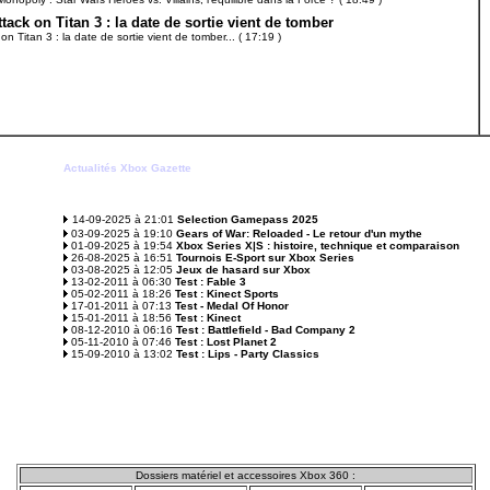
ttack on Titan 3 : la date de sortie vient de tomber
on Titan 3 : la date de sortie vient de tomber... ( 17:19 )
Actualités Xbox Gazette
14-09-2025 à 21:01
Selection Gamepass 2025
03-09-2025 à 19:10
Gears of War: Reloaded - Le retour d'un mythe
01-09-2025 à 19:54
Xbox Series X|S : histoire, technique et comparaison
26-08-2025 à 16:51
Tournois E-Sport sur Xbox Series
03-08-2025 à 12:05
Jeux de hasard sur Xbox
13-02-2011 à 06:30
Test : Fable 3
05-02-2011 à 18:26
Test : Kinect Sports
17-01-2011 à 07:13
Test - Medal Of Honor
15-01-2011 à 18:56
Test : Kinect
08-12-2010 à 06:16
Test : Battlefield - Bad Company 2
05-11-2010 à 07:46
Test : Lost Planet 2
15-09-2010 à 13:02
Test : Lips - Party Classics
D
ossiers matériel et accessoires Xbox 360 :