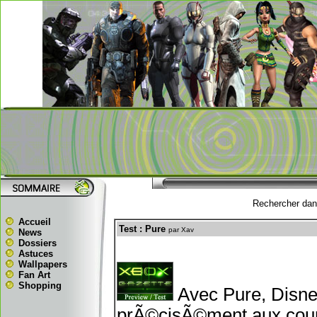
Rechercher dans
Accueil
Test : Pure
par Xav
News
Dossiers
Astuces
Wallpapers
Fan Art
Shopping
Avec Pure, Disne
prÃ©cisÃ©ment aux cours