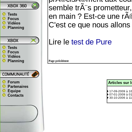
semble trÃ¨s prometteur,
Tests
en main ? Est-ce une rÃ
Focus
C'est ce que nous allons 
Vidéos
Planning
Lire le
test de Pure
Tests
Focus
Vidéos
Planning
Page précédente
Forum
Articles sur 
.
Partenaires
Equipe
17-09-2009 à 1
07-01-2009 à 0
Contacts
30-10-2006 à 1