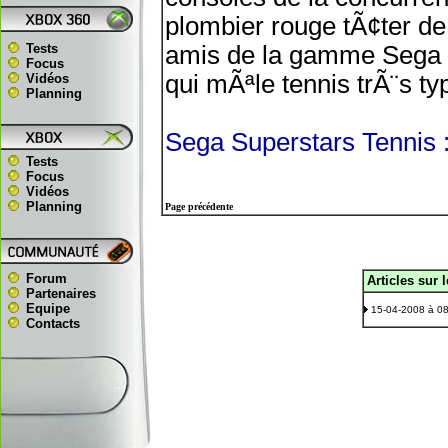
plombier rouge tÃ¢ter de 
Tests
amis de la gamme Sega qu
Focus
qui mÃªle tennis trÃ¨s ty
Vidéos
Planning
Sega Superstars Tennis : l
Tests
Focus
Vidéos
Planning
Page précédente
Forum
Articles sur 
.
Partenaires
Equipe
15-04-2008 à 0
Contacts