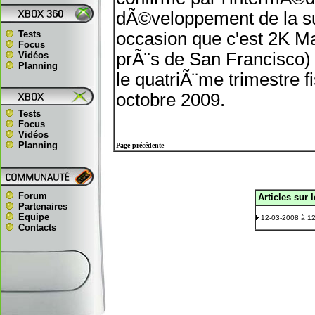
dÃ©veloppement de la s
Tests
occasion que c'est 2K M
Focus
prÃ¨s de San Francisco) 
Vidéos
Planning
le quatriÃ¨me trimestre fi
octobre 2009.
Tests
Focus
Vidéos
Planning
Page précédente
Forum
Articles sur 
.
Partenaires
Equipe
12-03-2008 à 1
Contacts