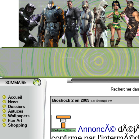
Rechercher dans
Accueil
Bioshock 2 en 2009
par Strongbow
News
Dossiers
Astuces
Wallpapers
Fan Art
Shopping
AnnoncÃ©
dÃ©jÃ 
confirme par l'intermÃ©d