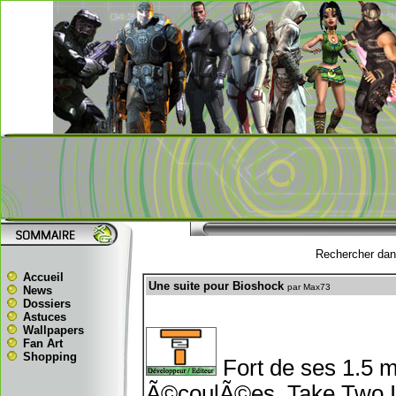
Rechercher dans
Accueil
Une suite pour Bioshock
par Max73
News
Dossiers
Astuces
Wallpapers
Fan Art
Shopping
Fort de ses 1.5 
Ã©coulÃ©es, Take Two I