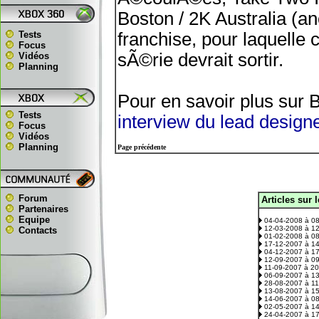
Boston / 2K Australia (a
Tests
franchise, pour laquelle
Focus
sÃ©rie devrait sortir.
Vidéos
Planning
Pour en savoir plus sur 
Tests
interview du lead design
Focus
Vidéos
Planning
Page précédente
Forum
Articles sur 
.
Partenaires
Equipe
04-04-2008 à 0
12-03-2008 à 1
Contacts
01-02-2008 à 0
17-12-2007 à 1
04-12-2007 à 1
12-09-2007 à 0
11-09-2007 à 2
06-09-2007 à 1
28-08-2007 à 1
13-08-2007 à 1
14-06-2007 à 0
02-05-2007 à 1
24-04-2007 à 1