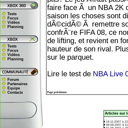
faire face Ã un NBA 2K d
Tests
saison les choses sont di
Focus
dÃ©cidÃ© Ã remettre son
Vidéos
Planning
confrÃ¨re FIFA 08, ce n
de lifting, et revient en
Tests
hauteur de son rival. Plu
Focus
Vidéos
sur le parquet.
Planning
Lire le test de
NBA Live 
Forum
Partenaires
Equipe
Contacts
Page précédente
Articles sur 
.
16-11-2007 à 2
06-09-2007 à 1
01-05-2007 à 2