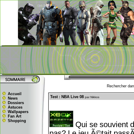
Rechercher dans
Accueil
Test : NBA Live 08
par Nikkos
News
Dossiers
Astuces
Wallpapers
Fan Art
Shopping
Qui se souvient 
pas? Le jeu Ã©tait passÃ