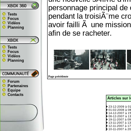
personnage principal de 
Tests
pendant la troisiÃ¨me cro
Focus
avoir failli Ã une missio
Vidéos
Planning
afin de se racheter.
Tests
Focus
Vidéos
Planning
Page précédente
Forum
Partenaires
Equipe
Contacts
Articles sur 
.
23-12-2009 à 0
01-02-2008 à 0
14-12-2007 à 1
06-12-2007 à 1
19-11-2007 à 0
13-11-2007 à 1
12-11-2007 à 1
10-11-2007 à 2