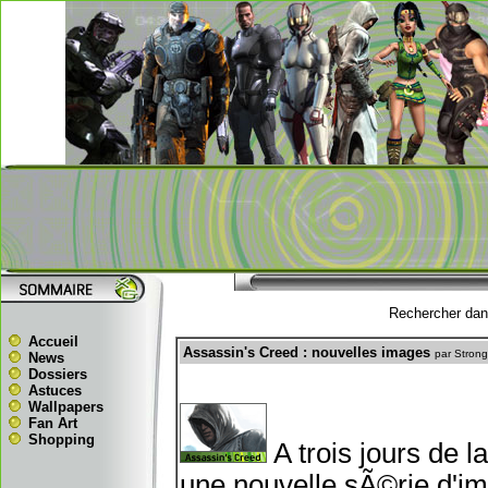
Rechercher dans
Accueil
Assassin's Creed : nouvelles images
par Stron
News
Dossiers
Astuces
Wallpapers
Fan Art
Shopping
A trois jours de l
une nouvelle sÃ©rie d'im