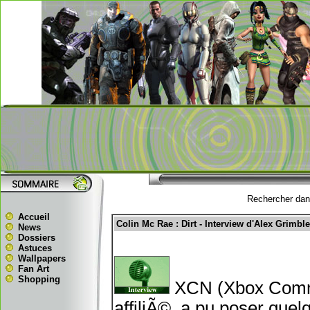
Rechercher dans
Accueil
Colin Mc Rae : Dirt - Interview d'Alex Grimbl
News
Dossiers
Astuces
Wallpapers
Fan Art
Shopping
XCN (Xbox Commu
affiliÃ©, a pu poser que