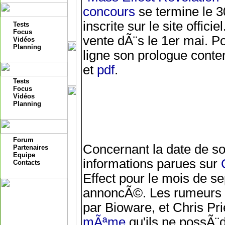
concours
se termine le 3
inscrite sur le site offic
Tests
Focus
vente dÃ¨s le 1er mai. P
Vidéos
Planning
ligne son prologue cont
et
pdf
.
Tests
Focus
Vidéos
Planning
Forum
Concernant la date de so
Partenaires
Equipe
informations parues sur
Contacts
Effect pour le mois de se
annoncÃ©. Les rumeurs c
par Bioware, et Chris Pr
mÃªme
qu'ils ne possÃ¨d