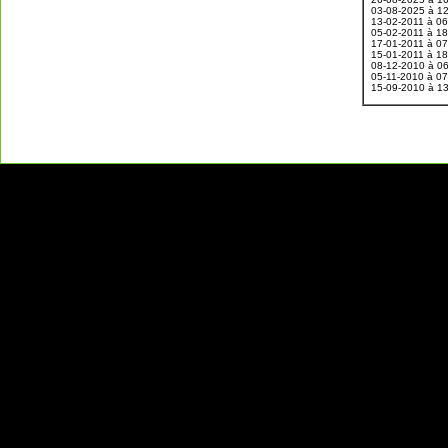
03-08-2025 à 1
13-02-2011 à 0
05-02-2011 à 1
17-01-2011 à 0
15-01-2011 à 1
08-12-2010 à 0
05-11-2010 à 0
15-09-2010 à 1