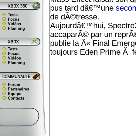
pus tard dâ€™une
seco
Tests
de dÃ©tresse.
Focus
Aujourdâ€™hui, Spectre2
Vidéos
Planning
accaparÃ© par un reprÃ©
publie la Â« Final Emer
Tests
toujours Eden Prime Ã f
Focus
Vidéos
Planning
Forum
Partenaires
Equipe
Contacts