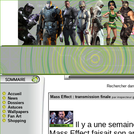
Rechercher dans
Accueil
Mass Effect : transmission finale
par inspecteur 
News
Dossiers
Astuces
Wallpapers
Fan Art
Shopping
Il y a une semain
Mass Effect faisait son a