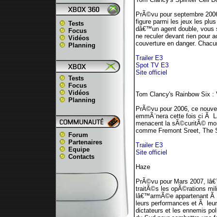
PrÃ©vu pour septembre 2006
figure parmi les jeux les pl
Tests
dâ€™un agent double, vous se
Focus
ne reculer devant rien pour a
Vidéos
couverture en danger. Chacu
Planning
Trailer E3
Spot TV E3
Site officiel
Tests
Focus
Vidéos
Tom Clancy's Rainbow Six :
Planning
PrÃ©vu pour 2006, ce nouve
emmÃ¨nera cette fois ci Ã La
menacent la sÃ©curitÃ© mon
comme Fremont Sreet, The St
Forum
Partenaires
Trailer E3
Equipe
Site officiel
Contacts
Haze
PrÃ©vu pour Mars 2007, lâ€™
traitÃ©s les opÃ©rations mil
lâ€™armÃ©e appartenant Ã la
leurs performances et Ã leur
dictateurs et les ennemis p