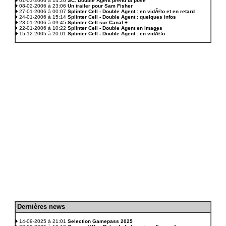
01-03-2006 à 14:26
SC: Double Agent prend la pose
08-02-2006 à 23:06
Un trailer pour Sam Fisher
27-01-2006 à 00:07
Splinter Cell - Double Agent : en vidÃ©o et en retard
24-01-2006 à 15:14
Splinter Cell - Double Agent : quelques infos
23-01-2006 à 09:45
Splinter Cell sur Canal +
22-01-2006 à 10:22
Splinter Cell - Double Agent en images
15-12-2005 à 20:01
Splinter Cell - Double Agent : en vidÃ©o
D
ernières news
.
14-09-2025 à 21:01
Selection Gamepass 2025