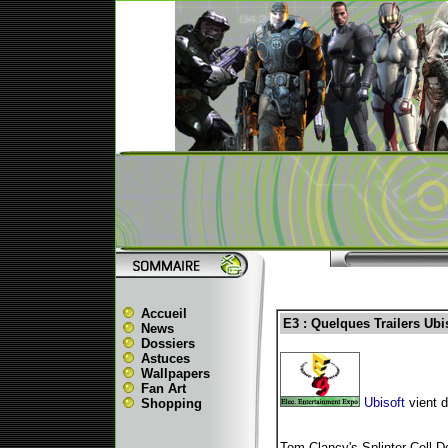
Accueil
E3 : Quelques Trailers Ubi
News
Dossiers
Astuces
Wallpapers
Fan Art
Ubisoft
vient 
Shopping
Tom Clancy's Splinter Cell D