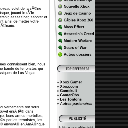
Nouvelle Xbox
veau volet de la sÃ©rie
sque, jouant le rÃ´le
Jeux de Casino
ahir, assassiner, saboter et
Câbles Xbox 360
nt ainsi de mettre votre
cÃ©nario.
Mass Effect
Assassin's Creed
Modern Warfare
Gears of War
Autres dossiers
es connaissent bien, nous
 bande de terroristes qui
ssiques de Las Vegas
»
Xbox Gamer
»
Xbox.com
»
Gamekult
»
GamerObs
»
Les Tontons
»
Autres partenaires
 gouvernements ont sous
nouvel enrÃ´lÃ© dans
e, leurs armes mortelles,
 par les terroristes, les
Ã©tÃ© envoyÃ© en AmÃ©rique
Politique de confidentialité