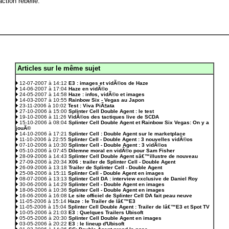
ction rebelle.
Articles sur le même sujet
.
12-07-2007 à 14:12
E3 : images et vidÃ©os de Haze
14-06-2007 à 17:04
Haze en vidÃ©o
24-05-2007 à 14:58
Haze : infos, vidÃ©o et images
14-03-2007 à 10:55
Rainbow Six - Vegas au Japon
23-11-2006 à 10:02
Test : Viva PiÃ±ata
27-10-2006 à 15:00
Splinter Cell Double Agent : le test
19-10-2006 à 11:26
VidÃ©os des tactiques live de SCDA
15-10-2006 à 08:04
Splinter Cell Double Agent et Rainbow Six Vegas: On y a
jouÃ©
14-10-2006 à 17:21
Splinter Cell : Double Agent sur le marketplace
11-10-2006 à 22:55
Splinter Cell - Double Agent : 3 nouvelles vidÃ©os
07-10-2006 à 10:30
Splinter Cell - Double Agent : 3 vidÃ©os
05-10-2006 à 07:45
Dilemne moral en vidÃ©o pour Sam Fisher
28-09-2006 à 14:43
Splinter Cell Double Agent sâ€™illustre de nouveau
27-09-2006 à 20:34
X06 : trailer de Splinter Cell - Double Agent
26-09-2006 à 13:18
Trailer de Splinter Cell - Double Agent
25-08-2006 à 15:11
Splinter Cell - Double Agent en images
08-07-2006 à 13:13
Splinter Cell DA : interview exclusive de Daniel Roy
30-06-2006 à 14:29
Splinter Cell - Double Agent en images
18-06-2006 à 10:36
Splinter Cell - Double Agent en images
16-06-2006 à 16:08
Le site officiel de Splinter Cell DA fait peau neuve
11-05-2006 à 15:14
Haze : le Trailer de lâ€™E3
11-05-2006 à 15:04
Splinter Cell Double Agent : Trailer de lâ€™E3 et Spot TV
10-05-2006 à 21:03
E3 : Quelques Trailers Ubisoft
05-05-2006 à 20:30
Splinter Cell Double Agent en images
03-05-2006 à 20:22
E3 : le lineup d'Ubisoft