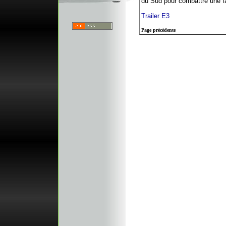
du Sud pour combattre une fa
Trailer E3
Page précédente