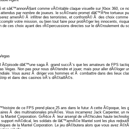
 et sâ€™annonÃ§ant comme vÃ©ritable claque visuelle sur Xbox 360, ce nou
us attendus par nombre de joueurs. le scÃ©nario promet dâ€™Ãªtre tortueux pui
rez amenÃ© Ã infiltrer des terroristes, et confrontÃ© Ã des choix comme tr
ccomplir votre mission, ou bien tout faire pour protÃ©ger les innocents, risqua
n de ces choix ayant des rÃ©percussions directes sur le dÃ©roulement du s
 Vegas
l Ã©pisode dâ€™une saga Ã grand succÃ¨s que les amateurs de FPS tactiqu
s Vegas. Non pas pour nous dÃ©tendre et jouer, mais pour aller dÃ©loger une
diale. Vous aurez Ã diriger vos hommes et Ã combattre dans des lieux cla
rip et dans des casinos trÃ¨s dÃ©taillÃ©s.
histoire de ce FPS prend place 25 ans dans le futur. A cette Ã©poque, les
iaires Ã des multinationales privÃ©es. Vous incarnerez Jack Carpenter, un 
 Mantel Corporation. GrÃ¢ce Ã leur arsenal de vÃ©hicules haute technologi
 support mÃ©dical, les soldats de lâ€™armÃ©e Mantel sont les plus redoutÃ©s
olitiques de la Mantel Corporation. Le jeu dÃ©butera alors que vous avez 