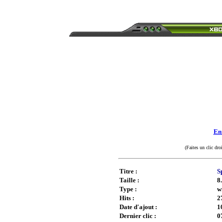
Enr
(Faites un clic dro
Titre :
S
Taille :
8
Type :
w
Hits :
2
Date d'ajout :
1
Dernier clic :
0