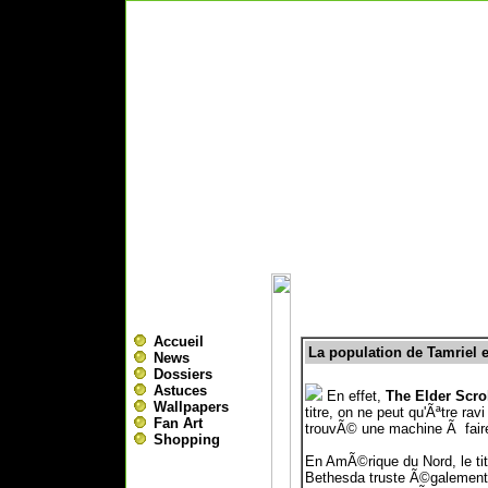
Accueil
La population de Tamriel e
News
Dossiers
Astuces
En effet,
The Elder Scrol
Wallpapers
titre, on ne peut qu'Ãªtre r
Fan Art
trouvÃ© une machine Ã faire
Shopping
En AmÃ©rique du Nord, le tit
Bethesda truste Ã©galement le