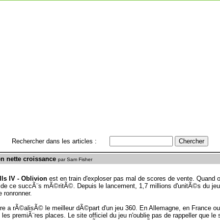
Rechercher dans les articles :
n nette croissance
par Sam Fisher
ls IV - Oblivion
est en train d'exploser pas mal de scores de vente. Quand o
avi de ce succÃ¨s mÃ©ritÃ©. Depuis le lancement, 1,7 millions d'unitÃ©s du j
 ronronner.
re a rÃ©alisÃ© le meilleur dÃ©part d'un jeu 360. En Allemagne, en France o
s premiÃ¨res places. Le site officiel du jeu n'oublie pas de rappeller que le