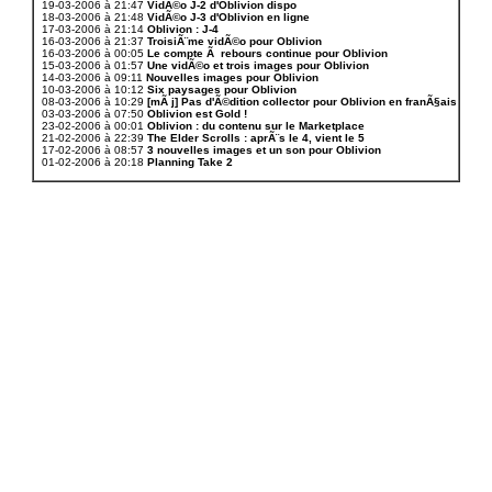
19-03-2006 à 21:47
VidÃ©o J-2 d'Oblivion dispo
18-03-2006 à 21:48
VidÃ©o J-3 d'Oblivion en ligne
17-03-2006 à 21:14
Oblivion : J-4
16-03-2006 à 21:37
TroisiÃ¨me vidÃ©o pour Oblivion
16-03-2006 à 00:05
Le compte Ã rebours continue pour Oblivion
15-03-2006 à 01:57
Une vidÃ©o et trois images pour Oblivion
14-03-2006 à 09:11
Nouvelles images pour Oblivion
10-03-2006 à 10:12
Six paysages pour Oblivion
08-03-2006 à 10:29
[mÃ j] Pas d'Ã©dition collector pour Oblivion en franÃ§ais
03-03-2006 à 07:50
Oblivion est Gold !
23-02-2006 à 00:01
Oblivion : du contenu sur le Marketplace
21-02-2006 à 22:39
The Elder Scrolls : aprÃ¨s le 4, vient le 5
17-02-2006 à 08:57
3 nouvelles images et un son pour Oblivion
01-02-2006 à 20:18
Planning Take 2