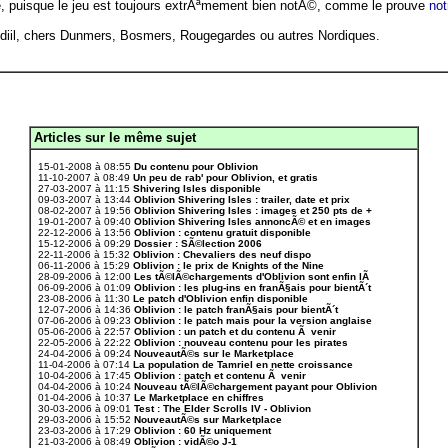
ue, puisque le jeu est toujours extrÃªmement bien notÃ©, comme le prouve
not
iil, chers Dunmers, Bosmers, Rougegardes ou autres Nordiques.
Articles sur le même sujet
.
15-01-2008 à 08:55
Du contenu pour Oblivion
11-10-2007 à 08:49
Un peu de rab' pour Oblivion, et gratis
27-03-2007 à 11:15
Shivering Isles disponible
09-03-2007 à 13:44
Oblivion Shivering Isles : trailer, date et prix
08-02-2007 à 19:56
Oblivion Shivering Isles : images et 250 pts de +
19-01-2007 à 09:40
Oblivion Shivering Isles annoncÃ© et en images
22-12-2006 à 13:56
Oblivion : contenu gratuit disponible
15-12-2006 à 09:29
Dossier : SÃ©lection 2006
22-11-2006 à 15:32
Oblivion : Chevaliers des neuf dispo
06-11-2006 à 15:29
Oblivion : le prix de Knights of the Nine
28-09-2006 à 12:00
Les tÃ©lÃ©chargements d'Oblivion sont enfin lÃ
06-09-2006 à 01:09
Oblivion : les plug-ins en franÃ§ais pour bientÃ´t
23-08-2006 à 11:30
Le patch d'Oblivion enfin disponible
12-07-2006 à 14:36
Oblivion : le patch franÃ§ais pour bientÃ´t
07-06-2006 à 09:23
Oblivion : le patch mais pour la version anglaise
05-06-2006 à 22:57
Oblivion : un patch et du contenu Ã venir
22-05-2006 à 22:22
Oblivion : nouveau contenu pour les pirates
24-04-2006 à 09:24
NouveautÃ©s sur le Marketplace
11-04-2006 à 07:14
La population de Tamriel en nette croissance
10-04-2006 à 17:45
Oblivion : patch et contenu Ã venir
04-04-2006 à 10:24
Nouveau tÃ©lÃ©chargement payant pour Oblivion
01-04-2006 à 10:37
Le Marketplace en chiffres
30-03-2006 à 09:01
Test : The Elder Scrolls IV - Oblivion
29-03-2006 à 15:52
NouveautÃ©s sur Marketplace
23-03-2006 à 17:29
Oblivion : 60 Hz uniquement
21-03-2006 à 08:49
Oblivion : vidÃ©o J-1