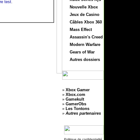
re test
.
Nouvelle Xbox
Jeux de Casino
Câbles Xbox 360
Mass Effect
Assassin's Creed
Modern Warfare
Gears of War
Autres dossiers
»
Xbox Gamer
»
Xbox.com
»
Gamekult
»
GamerObs
»
Les Tontons
»
Autres partenaires
Politique de confidentialité