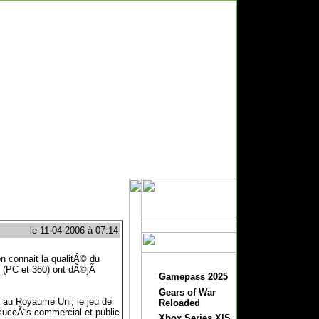
le 11-04-2006 à 07:14
n connait la qualitÃ© du
eu (PC et 360) ont dÃ©jÃ
Gamepass 2025
Gears of War
u au Royaume Uni, le jeu de
Reloaded
 succÃ¨s commercial et public
Xbox Series X|S