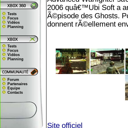
2006 quâ€™Ubi Soft a ar
Tests
Ã©pisode des Ghosts. Po
Focus
donnent rÃ©ellement env
Vidéos
Planning
Tests
Focus
Vidéos
Planning
Forum
Partenaires
Equipe
Contacts
Site officiel