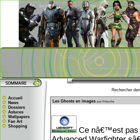
Rechercher dans
Accueil
Les Ghosts en images
par Peluche
News
Dossiers
Astuces
Wallpapers
Fan Art
Shopping
Ce nâ€™est pas 
Advanced Warfighter sâ€