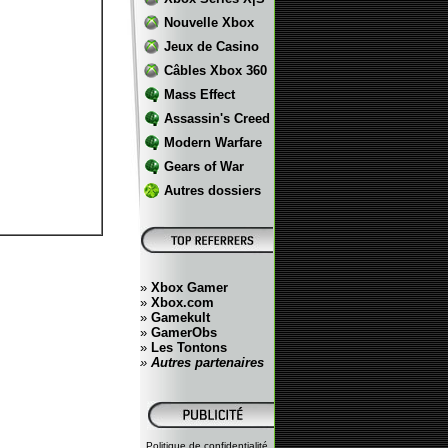
Nouvelle Xbox
Jeux de Casino
Câbles Xbox 360
Mass Effect
Assassin's Creed
Modern Warfare
Gears of War
Autres dossiers
»
Xbox Gamer
»
Xbox.com
»
Gamekult
»
GamerObs
»
Les Tontons
»
Autres partenaires
Politique de confidentialité