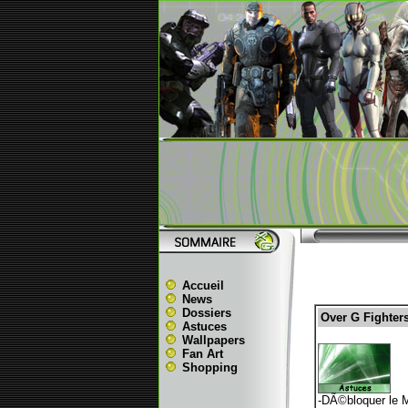
Accueil
News
Dossiers
Over G Fighters
Astuces
Wallpapers
Fan Art
Shopping
-DÃ©bloquer le M