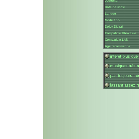
Joueur(s)
Date de sortie
Langue
Mode 16/9
Dolby Digital
Compatible Xbox Live
Compatible LAN
Age recommandé
intérêt plus que 
musiques très 
pas toujours trè
lassant assez r