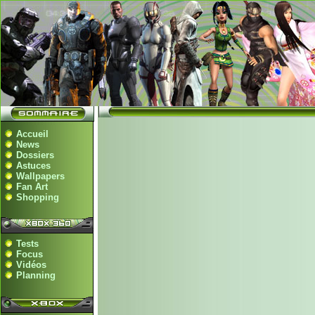
Accueil
News
Dossiers
Astuces
Wallpapers
Fan Art
Shopping
Tests
Focus
Vidéos
Planning