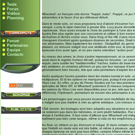
Tests
Focus
Vidéos
Whacked!, en français cela donne "frappé, battu". Frappé, ce jeu l'e
Planning
présentées à la façon d'un jeu télévisuel déluré.
Dans le mode solo, on vous proposera tout d'abord d'incarner l'un 
canapé, Lucky le lapin manchot à grosse tête, Lucy jeune donzelle 
capricieuse. Vous aurez ensuite le choix de participer à l'une des 
faudra être plus rapide que vos concurrents et utiliser à bon esci
déchaînes et lâchés contre vous. Dans King of the Hill, il sera néc
Forum
changeant d'endroit après quelques dizaines de secondes. Grab'n'
vos adversaires. Mais également les modes : DodgeBall, du genre "
Partenaires
plaisant, on retrouve malgré tout une similitude entre eux, le pri
Equipe
épreuves d'un autre type, et un peu moins orientées "action pure".
Contacts
Au niveau des armes, le choix s'avère impressionnant, et ce seront 
aussi dans le registre humour décalé, puisqu'on trouvera : un canon
requin, sans oublier les "traditionnelles" haches, battes de base-b
très similaires, et certaines pêchent un peu par leur manque d'an
généralement bien trouvés, tels que celui permettant d'aspirer les é
Après quelques heures passées dans les modes tutorial et solo, on 
multijoueurs. Et là les options ne manquent pas, puisqu'il est possi
Xbox Live. En effet, ce jeu de Presto Studios est l'un des premier
spéciales de Moto GP, et Whacked! justement (3 niveaux uniquement
les options du Xbox Live sont disponibles pour ce jeu, tels que l
différents); l'Optimatch, permettant de trouver des adversaires à s
Les personnages que vous pouvez incarner sont modélisés de façon h
a malgré tout pas matière à crier au génie artistique. Les niveau
Côté sonore, les bruitages sont bien adaptés aux situations et a
ne resteront pas dans les mémoires, et sont plutôt faiblardes. Par 
shows à l'américaine. Il faut noter d'ailleurs que Whacked! est intég
Politique de confidentialité
maîtrisent pas bien cette langue, même si cela ne les empêchera 
Au final, on obtient un jeu étonnant et inégal. Si dans certains re
que l'intérêt en mode solo est très faible, et même à plusieurs, a
chaque épreuve ne sont pas tous drôles, certains frôlant même le l
rapidement maîtrisable. Reste que Whacked! est le premier titre du