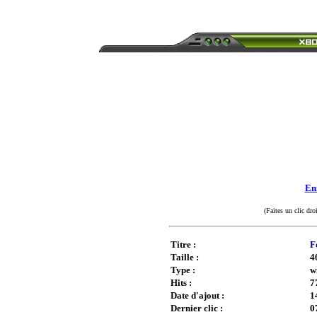
Enr
(Faites un clic dro
Titre :
F
Taille :
4
Type :
w
Hits :
7
Date d'ajout :
1
Dernier clic :
0