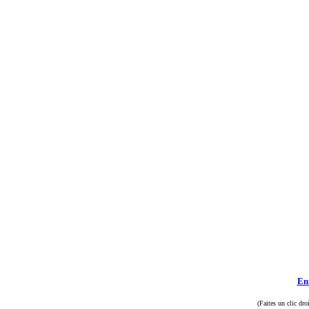
Enr
(Faites un clic dro