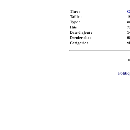
Titre :
G
Taille :
1
Type :
m
Hits :
7
Date d'ajout :
1
Dernier clic :
0
Catégorie :
v
R
Politi