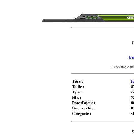
F
Enr
(Faites un clic dro
Titre :
R
Taille :
8
Type :
z
Hits :
7
Date d'ajout :
0
Dernier clic :
0
Catégorie :
v
R