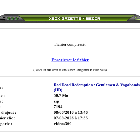
Fichier compressé.
Enregistrer le fichier
(Faites un clic droit et choisissez Enregistrer la cible sous)
Red Dead Redemption : Gentlemen & Vagabonds
e :
(HD)
e :
50.7 Mo
 :
zip
:
7194
 d'ajout :
08/06/2010 à 13:46
ier clic :
07-08-2026 à 17:55
gorie :
videos360