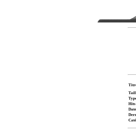
Titr
Taill
Type
Hits 
Date
Dern
Caté