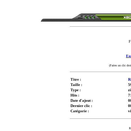
F
Enr
(Faites un clic dro
Titre :
R
Taille :
5
Type :
z
Hits :
7
Date d'ajout :
0
Dernier clic :
0
Catégorie :
v
R