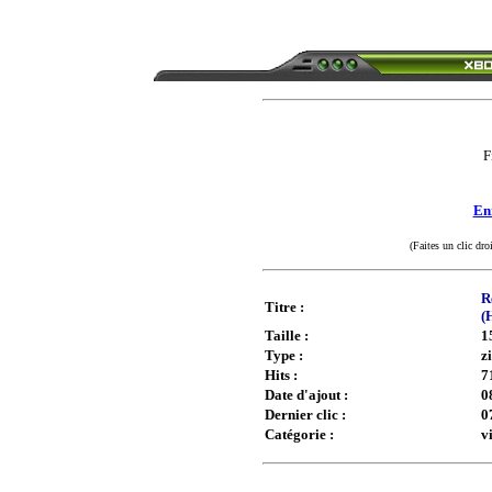
F
Enr
(Faites un clic dro
R
Titre :
(
Taille :
1
Type :
z
Hits :
7
Date d'ajout :
0
Dernier clic :
0
Catégorie :
v