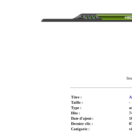
Str
Titre :
A
Taille :
-
Type :
a
Hits :
7
Date d'ajout :
1
Dernier clic :
0
Catégorie :
v