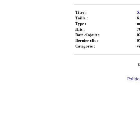
Titre :
X
Taille :
6
Type :
m
Hits :
7
Date d'ajout :
0
Dernier clic :
0
Catégorie :
v
R
Politi