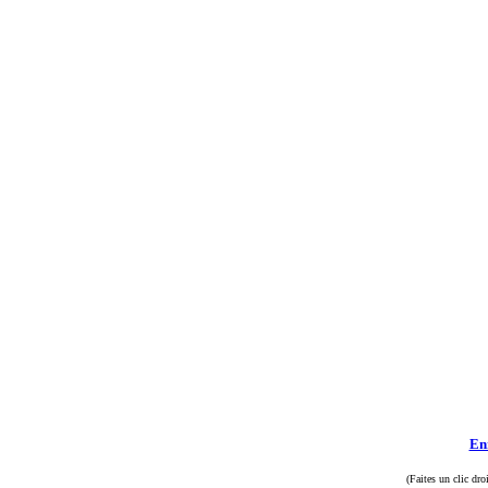
Enr
(Faites un clic dro