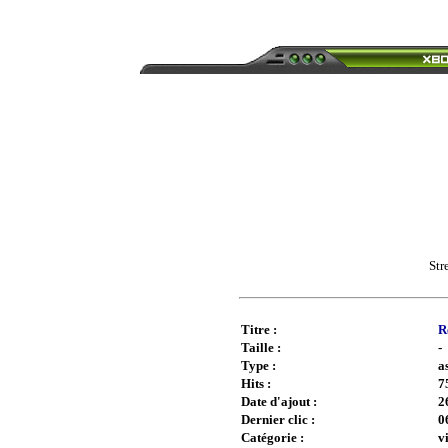
Str
Titre :
R
Taille :
-
Type :
a
Hits :
7
Date d'ajout :
2
Dernier clic :
0
Catégorie :
v