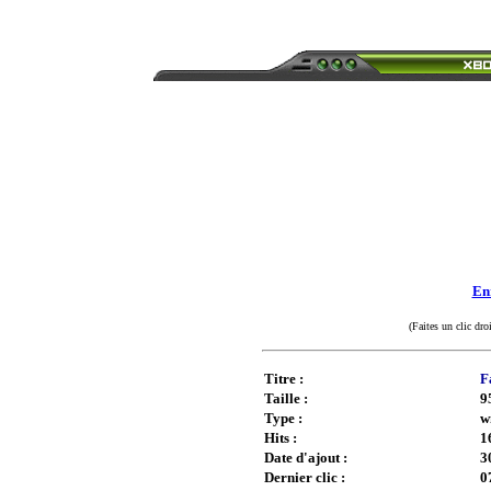
Enr
(Faites un clic dro
Titre :
F
Taille :
9
Type :
w
Hits :
1
Date d'ajout :
3
Dernier clic :
0