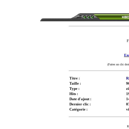
F
Enr
(Faites un clic dro
Titre :
R
Taille :
9
Type :
z
Hits :
1
Date d'ajout :
1
Dernier clic :
0
Catégorie :
v
R