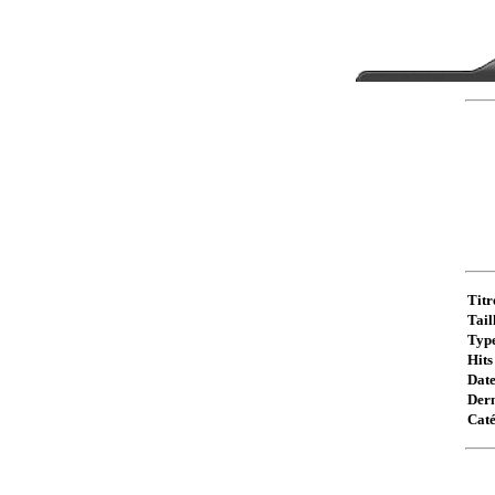
Titr
Taill
Type
Hits 
Date
Dern
Caté