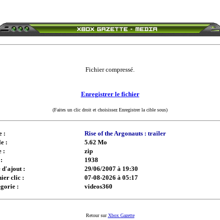
Fichier compressé.
Enregistrer le fichier
(Faites un clic droit et choisissez Enregistrer la cible sous)
e :
Rise of the Argonauts : trailer
e :
5.62 Mo
 :
zip
:
1938
 d'ajout :
29/06/2007 à 19:30
ier clic :
07-08-2026 à 05:17
gorie :
videos360
Retour sur
Xbox Gazette